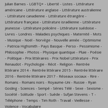
Julian Barnes
-
LGBTQ+
-
Liberté
-
Listes
-
Littérature
américaine
-
Littérature anglaise
-
Littérature australienne
-
Littérature canadienne
-
Littérature étrangère
-
Littérature française
-
Littérature israélienne
-
Littérature
jeunesse
-
Littérature policière
-
Littérature suédoise
-
Livres
-
Londres
-
Maladies psychiques
-
Maternité
-
Mots
-
Musique
-
Noël
-
Norvège
-
Nouvelle année
-
Optimisme
-
Patricia Highsmith
-
Pays Basque
-
Perso
-
Pessimisme
-
Philosophie
-
Photos
-
Physique quantique
-
Pluie
-
Poésie
-
Politique
-
Prix littéraires
-
Prix Nobel Littérature
-
Prix
Renaudot
-
Psychologie
-
Récit
-
Religion
-
Rentrée
littéraire 2014
-
Rentrée littéraire 2015
-
Rentrée littéraire
2016
-
Rentrée littéraire 2017
-
Réseaux sociaux
-
Rire
-
Romans
-
Romans noirs
-
Royaume-Uni
-
Russie
-
Ryan
Gosling
-
Sciences
-
Sempé
-
Séries Télé
-
Sexe
-
Sexisme
-
Société
-
Solitude
-
Sport
-
Suède
-
Sufjan Stevens
-
T
-
Téléphone
-
Temps
-
Tim Roth
-
Travail
-
Vieillesse
-
Violence
-
Vocabulaire