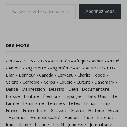
Saisissez votre adresse e-mail…
Abonnez-vous
DES MOTS
-
2014
-
2015
-
2026
-
Actualités
-
Afrique
-
Aimer
-
Amitié
-
Amour
-
Angleterre
-
Angoulême
-
Art
-
Australie
-
BD
-
Bilan
-
Bonheur
-
Canada
-
Cerveau
-
Charlie Hebdo
-
Colère
-
Comédie
-
Corps
-
Couple
-
Culture
-
Danemark
-
Danse
-
Dépression
-
Dessins
-
Deuil
-
Documentaire
-
Ecosse
-
Écriture
-
Élections
-
Espagne
-
États-Unis
-
Eté
-
Famille
-
Féminisme
-
Femmes
-
Fêtes
-
Fiction
-
Films
-
France
-
France Inter
-
Grasset
-
Guerre
-
Histoire
-
Hiver
-
Hommes
-
Homosexualité
-
Humour
-
Inde
-
Internet
-
Iran
-
Irlande
-
Islande
-
Israël
-
Jeunesse
-
Journalisme
-