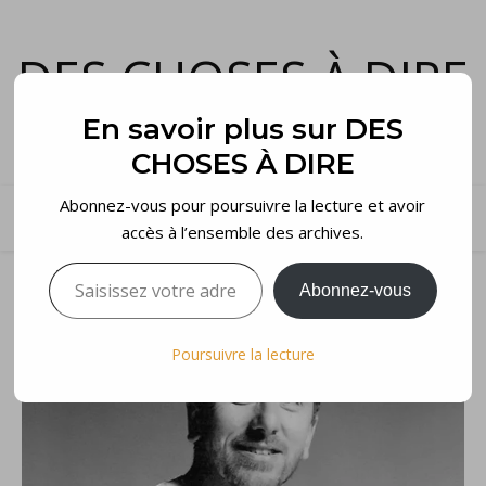
DES CHOSES À DIRE
et voilà…
En savoir plus sur DES
CHOSES À DIRE
Abonnez-vous pour poursuivre la lecture et avoir
accès à l’ensemble des archives.
Saisissez votre adresse e-mail…
Abonnez-vous
Poursuivre la lecture