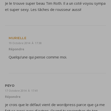
Je le trouve super beau Tim Roth. Il a un coté voyou sympa
et super sexy. Les tâches de rousseur aussi!
MURIELLE
19 Octobre 2014 À 17:38
Répondre
Quelqu’une qui pense comme moi.
PEYO
17 Octobre 2014 À 17:41
Répondre
je crois que le défaut vient de wordpress parce que ça me
fait ça aussi avec d’autres. Quand tu reviendras de ton