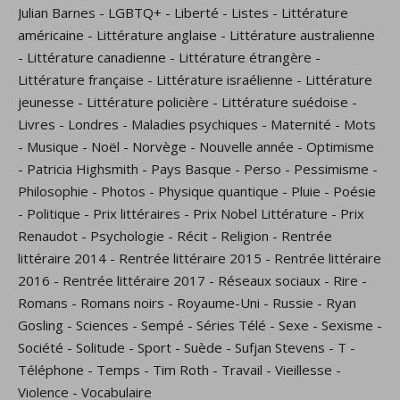
Julian Barnes
-
LGBTQ+
-
Liberté
-
Listes
-
Littérature
américaine
-
Littérature anglaise
-
Littérature australienne
-
Littérature canadienne
-
Littérature étrangère
-
Littérature française
-
Littérature israélienne
-
Littérature
jeunesse
-
Littérature policière
-
Littérature suédoise
-
Livres
-
Londres
-
Maladies psychiques
-
Maternité
-
Mots
-
Musique
-
Noël
-
Norvège
-
Nouvelle année
-
Optimisme
-
Patricia Highsmith
-
Pays Basque
-
Perso
-
Pessimisme
-
Philosophie
-
Photos
-
Physique quantique
-
Pluie
-
Poésie
-
Politique
-
Prix littéraires
-
Prix Nobel Littérature
-
Prix
Renaudot
-
Psychologie
-
Récit
-
Religion
-
Rentrée
littéraire 2014
-
Rentrée littéraire 2015
-
Rentrée littéraire
2016
-
Rentrée littéraire 2017
-
Réseaux sociaux
-
Rire
-
Romans
-
Romans noirs
-
Royaume-Uni
-
Russie
-
Ryan
Gosling
-
Sciences
-
Sempé
-
Séries Télé
-
Sexe
-
Sexisme
-
Société
-
Solitude
-
Sport
-
Suède
-
Sufjan Stevens
-
T
-
Téléphone
-
Temps
-
Tim Roth
-
Travail
-
Vieillesse
-
Violence
-
Vocabulaire