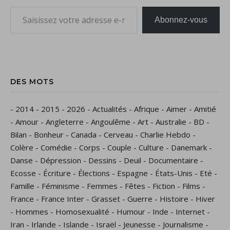
Saisissez votre adresse e-mail…
Abonnez-vous
DES MOTS
-
2014
-
2015
-
2026
-
Actualités
-
Afrique
-
Aimer
-
Amitié
-
Amour
-
Angleterre
-
Angoulême
-
Art
-
Australie
-
BD
-
Bilan
-
Bonheur
-
Canada
-
Cerveau
-
Charlie Hebdo
-
Colère
-
Comédie
-
Corps
-
Couple
-
Culture
-
Danemark
-
Danse
-
Dépression
-
Dessins
-
Deuil
-
Documentaire
-
Ecosse
-
Écriture
-
Élections
-
Espagne
-
États-Unis
-
Eté
-
Famille
-
Féminisme
-
Femmes
-
Fêtes
-
Fiction
-
Films
-
France
-
France Inter
-
Grasset
-
Guerre
-
Histoire
-
Hiver
-
Hommes
-
Homosexualité
-
Humour
-
Inde
-
Internet
-
Iran
-
Irlande
-
Islande
-
Israël
-
Jeunesse
-
Journalisme
-