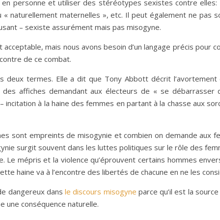
en personne et utiliser des stéréotypes sexistes contre elles: 
 « naturellement maternelles », etc. Il peut également ne pas s
amusant – sexiste assurément mais pas misogyne.
 acceptable, mais nous avons besoin d’un langage précis pour c
ncontre de ce combat.
é les deux termes. Elle a dit que Tony Abbott décrit l’avortement 
t des affiches demandant aux électeurs de « se débarrasser de
– incitation à la haine des femmes en partant à la chasse aux sor
rnes sont empreints de misogynie et combien on demande aux f
ynie surgit souvent dans les luttes politiques sur le rôle des fem
sée. Le mépris et la violence qu’éprouvent certains hommes enve
 cette haine va à l’encontre des libertés de chacune en ne les co
t de dangereux dans
le discours misogyne
parce qu’il est la sourc
e une conséquence naturelle.