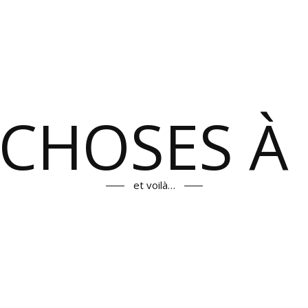
 CHOSES À 
et voilà…