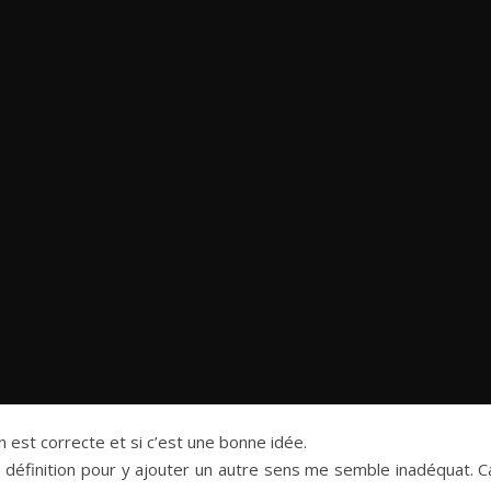
n est correcte et si c’est une bonne idée.
 définition pour y ajouter un autre sens me semble inadéquat. 