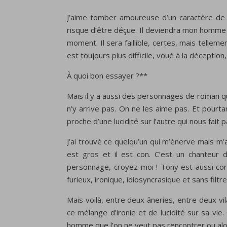
J’aime tomber amoureuse d’un caractère de r
risque d’être déçue. Il deviendra mon homme i
moment. Il sera faillible, certes, mais telle
est toujours plus difficile, voué à la déceptio
À quoi bon essayer ?**
Mais il y a aussi des personnages de roman 
n’y arrive pas. On ne les aime pas. Et pour
proche d’une lucidité sur l’autre qui nous fai
J’ai trouvé ce quelqu’un qui m’énerve mais m’
est gros et il est con. C’est un chanteur d
personnage, croyez-moi ! Tony est aussi co
furieux, ironique, idiosyncrasique et sans filtre
Mais voilà, entre deux âneries, entre deux vi
ce mélange d’ironie et de lucidité sur sa vie
homme que l’on ne veut pas rencontrer ou alors