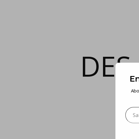
DES
En
Abo
Saisis