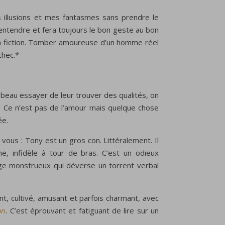
s illusions et mes fantasmes sans prendre le
 entendre et fera toujours le bon geste au bon
n la fiction. Tomber amoureuse d’un homme réel
chec.*
beau essayer de leur trouver des qualités, on
. Ce n’est pas de l’amour mais quelque chose
ée.
vous : Tony est un gros con. Littéralement. Il
ne, infidèle à tour de bras. C’est un odieux
ge monstrueux qui déverse un torrent verbal
nt, cultivé, amusant et parfois charmant, avec
on
. C’est éprouvant et fatiguant de lire sur un
.