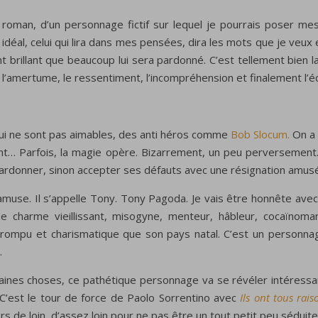
oman, d’un personnage fictif sur lequel je pourrais poser me
déal, celui qui lira dans mes pensées, dira les mots que je veux
ment brillant que beaucoup lui sera pardonné. C’est tellement bie
n, l’amertume, le ressentiment, l’incompréhension et finalement l’é
qui ne sont pas aimables, des anti héros comme
Bob Slocum.
On a 
tant… Parfois, la magie opère. Bizarrement, un peu perversement
t pardonner, sinon accepter ses défauts avec une résignation amus
amuse. Il s’appelle Tony. Tony Pagoda. Je vais être honnête avec 
e charme vieillissant, misogyne, menteur, hâbleur, cocaïnoma
rrompu et charismatique que son pays natal. C’est un personna
.
laines choses, ce pathétique personnage va se révéler intéressa
. C’est le tour de force de Paolo Sorrentino avec
Ils ont tous rais
 de loin, d’assez loin pour ne pas être un tout petit peu séduite