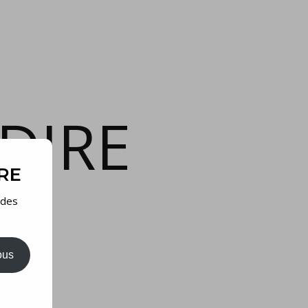
DIRE
IRE
 des
ous