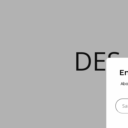
DES
En
Abo
Saisis