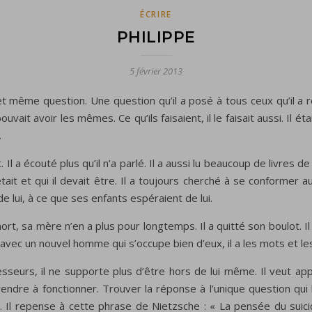
ÉCRIRE
PHILIPPE
5 février 2013
 même question. Une question qu’il a posé à tous ceux qu’il a r
ait avoir les mêmes. Ce qu’ils faisaient, il le faisait aussi. Il éta
.
. Il a écouté plus qu’il n’a parlé. Il a aussi lu beaucoup de livr
 était et qui il devait être. Il a toujours cherché à se conforme
e lui, à ce que ses enfants espéraient de lui.
ort, sa mère n’en a plus pour longtemps. Il a quitté son boulot. 
avec un nouvel homme qui s’occupe bien d’eux, il a les mots et les
presseurs, il ne supporte plus d’être hors de lui même. Il veut ap
rendre à fonctionner. Trouver la réponse à l’unique question qui
. Il repense à cette phrase de Nietzsche : « La pensée du suici