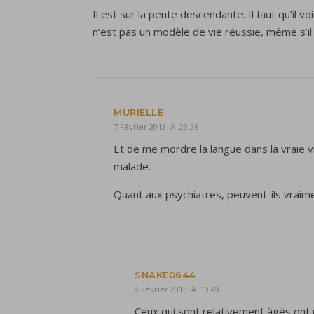
Il est sur la pente descendante. Il faut qu’il
n’est pas un modèle de vie réussie, même s’il 
MURIELLE
7 Février 2013 À 23:26
Et de me mordre la langue dans la vraie v
malade.
Quant aux psychiatres, peuvent-ils vraim
SNAKE0644
8 Février 2013 À 10:49
Ceux qui sont relativement âgés ont un