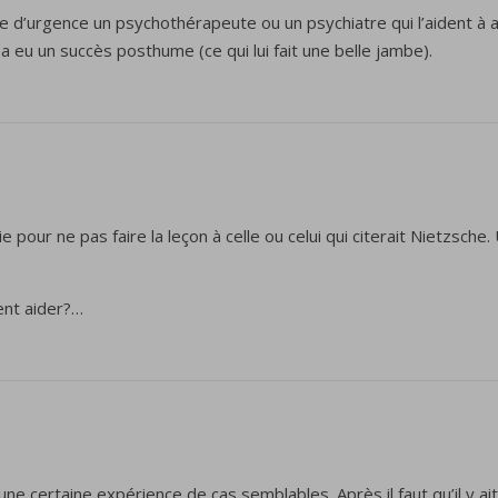
 voie d’urgence un psychothérapeute ou un psychiatre qui l’aident à
a eu un succès posthume (ce qui lui fait une belle jambe).
ie pour ne pas faire la leçon à celle ou celui qui citerait Nietzs
ent aider?…
e certaine expérience de cas semblables. Après il faut qu’il y ait