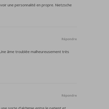
 avoir une personnalité en propre. Nietzsche
Répondre
che. Une âme troublée malheureusement très
Répondre
 une sorte d’alchimie entre le patient et