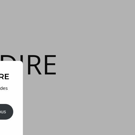
DIRE
IRE
 des
ous