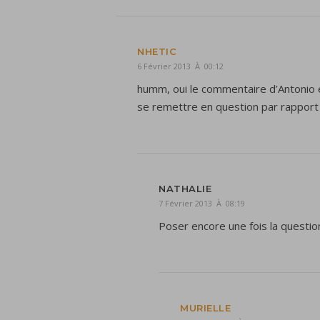
NHETIC
6 Février 2013 À 00:12
humm, oui le commentaire d’Antonio 
se remettre en question par rapport
NATHALIE
7 Février 2013 À 08:19
Poser encore une fois la questio
MURIELLE