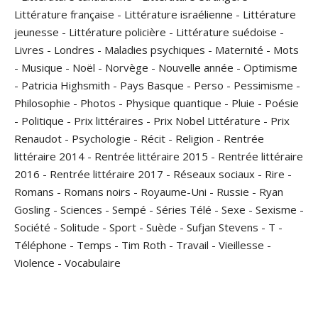
Littérature française
-
Littérature israélienne
-
Littérature
jeunesse
-
Littérature policière
-
Littérature suédoise
-
Livres
-
Londres
-
Maladies psychiques
-
Maternité
-
Mots
-
Musique
-
Noël
-
Norvège
-
Nouvelle année
-
Optimisme
-
Patricia Highsmith
-
Pays Basque
-
Perso
-
Pessimisme
-
Philosophie
-
Photos
-
Physique quantique
-
Pluie
-
Poésie
-
Politique
-
Prix littéraires
-
Prix Nobel Littérature
-
Prix
Renaudot
-
Psychologie
-
Récit
-
Religion
-
Rentrée
littéraire 2014
-
Rentrée littéraire 2015
-
Rentrée littéraire
2016
-
Rentrée littéraire 2017
-
Réseaux sociaux
-
Rire
-
Romans
-
Romans noirs
-
Royaume-Uni
-
Russie
-
Ryan
Gosling
-
Sciences
-
Sempé
-
Séries Télé
-
Sexe
-
Sexisme
-
Société
-
Solitude
-
Sport
-
Suède
-
Sufjan Stevens
-
T
-
Téléphone
-
Temps
-
Tim Roth
-
Travail
-
Vieillesse
-
Violence
-
Vocabulaire