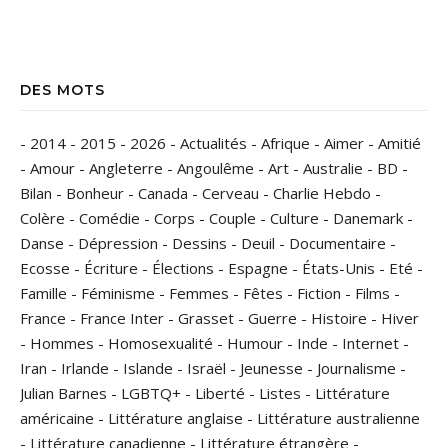
DES MOTS
-
2014
-
2015
-
2026
-
Actualités
-
Afrique
-
Aimer
-
Amitié
-
Amour
-
Angleterre
-
Angoulême
-
Art
-
Australie
-
BD
-
Bilan
-
Bonheur
-
Canada
-
Cerveau
-
Charlie Hebdo
-
Colère
-
Comédie
-
Corps
-
Couple
-
Culture
-
Danemark
-
Danse
-
Dépression
-
Dessins
-
Deuil
-
Documentaire
-
Ecosse
-
Écriture
-
Élections
-
Espagne
-
États-Unis
-
Eté
-
Famille
-
Féminisme
-
Femmes
-
Fêtes
-
Fiction
-
Films
-
France
-
France Inter
-
Grasset
-
Guerre
-
Histoire
-
Hiver
-
Hommes
-
Homosexualité
-
Humour
-
Inde
-
Internet
-
Iran
-
Irlande
-
Islande
-
Israël
-
Jeunesse
-
Journalisme
-
Julian Barnes
-
LGBTQ+
-
Liberté
-
Listes
-
Littérature
américaine
-
Littérature anglaise
-
Littérature australienne
-
Littérature canadienne
-
Littérature étrangère
-