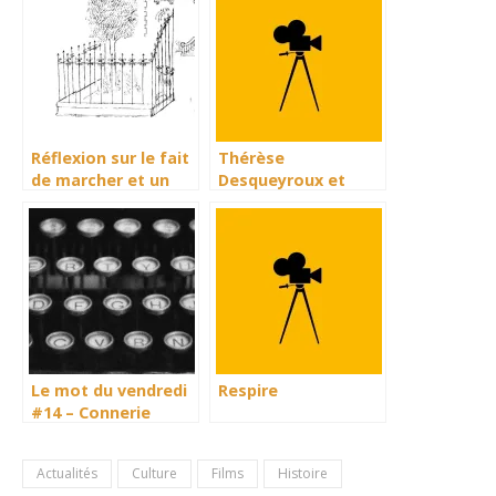
Réflexion sur le fait
Thérèse
de marcher et un
Desqueyroux et
livre
Django unchained
Le mot du vendredi
Respire
#14 – Connerie
Actualités
Culture
Films
Histoire