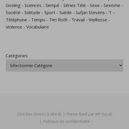
Gosling
-
Sciences
-
Sempé
-
Séries Télé
-
Sexe
-
Sexisme
-
Société
-
Solitude
-
Sport
-
Suède
-
Sufjan Stevens
-
T
-
Téléphone
-
Temps
-
Tim Roth
-
Travail
-
Vieillesse
-
Violence
-
Vocabulaire
Catégories
2026 Des choses à dire ©. |
Thème Bard par
WP Royal
.
Politique de confidentialité