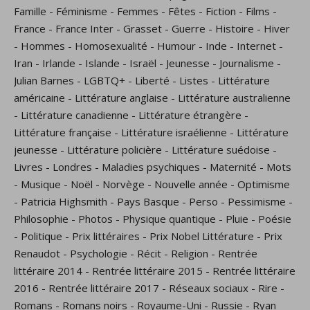
Famille
-
Féminisme
-
Femmes
-
Fêtes
-
Fiction
-
Films
-
France
-
France Inter
-
Grasset
-
Guerre
-
Histoire
-
Hiver
-
Hommes
-
Homosexualité
-
Humour
-
Inde
-
Internet
-
Iran
-
Irlande
-
Islande
-
Israël
-
Jeunesse
-
Journalisme
-
Julian Barnes
-
LGBTQ+
-
Liberté
-
Listes
-
Littérature
américaine
-
Littérature anglaise
-
Littérature australienne
-
Littérature canadienne
-
Littérature étrangère
-
Littérature française
-
Littérature israélienne
-
Littérature
jeunesse
-
Littérature policière
-
Littérature suédoise
-
Livres
-
Londres
-
Maladies psychiques
-
Maternité
-
Mots
-
Musique
-
Noël
-
Norvège
-
Nouvelle année
-
Optimisme
-
Patricia Highsmith
-
Pays Basque
-
Perso
-
Pessimisme
-
Philosophie
-
Photos
-
Physique quantique
-
Pluie
-
Poésie
-
Politique
-
Prix littéraires
-
Prix Nobel Littérature
-
Prix
Renaudot
-
Psychologie
-
Récit
-
Religion
-
Rentrée
littéraire 2014
-
Rentrée littéraire 2015
-
Rentrée littéraire
2016
-
Rentrée littéraire 2017
-
Réseaux sociaux
-
Rire
-
Romans
-
Romans noirs
-
Royaume-Uni
-
Russie
-
Ryan