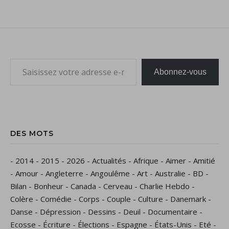
Saisissez votre adresse e-mail…
Abonnez-vous
DES MOTS
-
2014
-
2015
-
2026
-
Actualités
-
Afrique
-
Aimer
-
Amitié
-
Amour
-
Angleterre
-
Angoulême
-
Art
-
Australie
-
BD
-
Bilan
-
Bonheur
-
Canada
-
Cerveau
-
Charlie Hebdo
-
Colère
-
Comédie
-
Corps
-
Couple
-
Culture
-
Danemark
-
Danse
-
Dépression
-
Dessins
-
Deuil
-
Documentaire
-
Ecosse
-
Écriture
-
Élections
-
Espagne
-
États-Unis
-
Eté
-