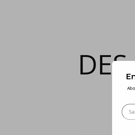
DES
En
Abo
Saisis