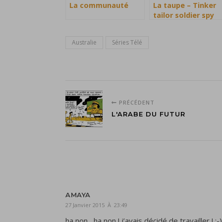
La communauté
La taupe – Tinker
tailor soldier spy
Australie
Séries Télé
PRÉCÉDENT
L'ARABE DU FUTUR
AMAYA
27 Janvier 2015 À 23:49
ha non , ha non ! j’avais décidé de travailler ! :-)