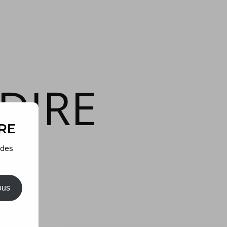
DIRE
IRE
 des
ous