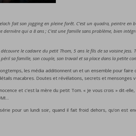
ach fait son jogging en pleine forêt. C’est un quadra, peintre en bât
ite dernière qui a 8 ans ; C’est une famille sans problème, bien int
couvre le cadavre du petit Thom, 5 ans le fils de sa voisine Jess. Très
 péril sa famille, son couple, son travail et sa place dans la petite 
longtemps,
les média
additionnent
un et un
ensemble
pour
faire
détails
macabres
. Doutes et révélations, secrets et mensonges vo
cence et c’est la mère du petit Tom. « Je vous crois » dit-elle,
UUM!…
rie pour un lundi soir, quand il fait froid dehors, qu’on est en