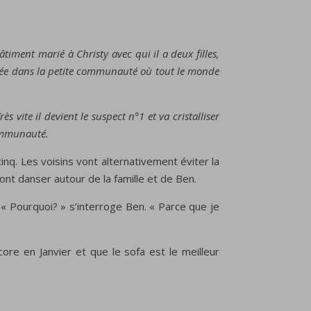
iment marié à Christy avec qui il a deux filles,
égrée dans la petite communauté où tout le monde
 vite il devient le suspect n°1 et va cristalliser
communauté.
cinq.
Les
voisins
v
ont alternativement
éviter
la
nt danser autour de la famille et de Ben.
 « Pourquoi? » s’interroge Ben. « Parce que je
core en Janvier et que le sofa est le meilleur