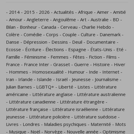
-
2014
-
2015
-
2026
-
Actualités
-
Afrique
-
Aimer
-
Amitié
-
Amour
-
Angleterre
-
Angoulême
-
Art
-
Australie
-
BD
-
Bilan
-
Bonheur
-
Canada
-
Cerveau
-
Charlie Hebdo
-
Colère
-
Comédie
-
Corps
-
Couple
-
Culture
-
Danemark
-
Danse
-
Dépression
-
Dessins
-
Deuil
-
Documentaire
-
Ecosse
-
Écriture
-
Élections
-
Espagne
-
États-Unis
-
Eté
-
Famille
-
Féminisme
-
Femmes
-
Fêtes
-
Fiction
-
Films
-
France
-
France Inter
-
Grasset
-
Guerre
-
Histoire
-
Hiver
-
Hommes
-
Homosexualité
-
Humour
-
Inde
-
Internet
-
Iran
-
Irlande
-
Islande
-
Israël
-
Jeunesse
-
Journalisme
-
Julian Barnes
-
LGBTQ+
-
Liberté
-
Listes
-
Littérature
américaine
-
Littérature anglaise
-
Littérature australienne
-
Littérature canadienne
-
Littérature étrangère
-
Littérature française
-
Littérature israélienne
-
Littérature
jeunesse
-
Littérature policière
-
Littérature suédoise
-
Livres
-
Londres
-
Maladies psychiques
-
Maternité
-
Mots
-
Musique
-
Noël
-
Norvège
-
Nouvelle année
-
Optimisme