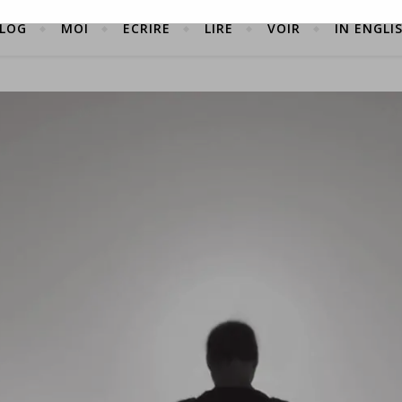
LOG
MOI
ÉCRIRE
LIRE
VOIR
IN ENGLI