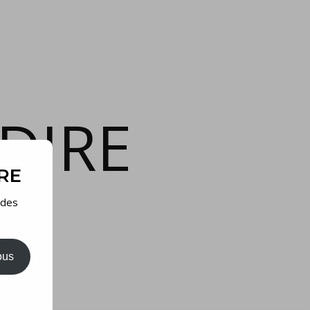
DIRE
IRE
 des
ous