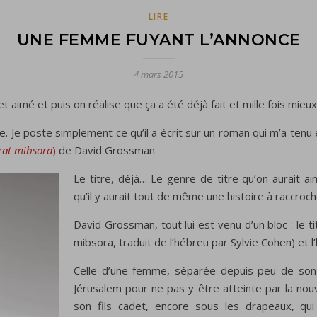
LIRE
UNE FEMME FUYANT L’ANNONCE
4 mars 2015
et aimé et puis on réalise que ça a été déjà fait et mille fois mieux
. Je poste simplement ce qu’il a écrit sur un roman qui m’a tenu é
rat mibsora
)
de David Grossman.
Le titre, déjà… Le genre de titre qu’on aurait 
qu’il y aurait tout de même une histoire à raccroc
David Grossman, tout lui est venu d’un bloc : le 
mibsora, traduit de l’hébreu par Sylvie Cohen) et l’
Celle d’une femme, séparée depuis peu de son 
Jérusalem pour ne pas y être atteinte par la nouv
son fils cadet, encore sous les drapeaux, qui