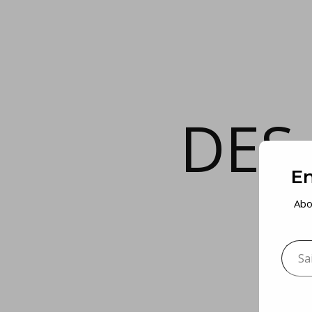
DES
En
Abo
Saisis