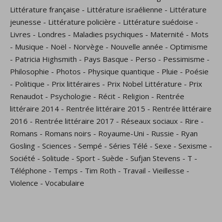
Littérature française
-
Littérature israélienne
-
Littérature
jeunesse
-
Littérature policière
-
Littérature suédoise
-
Livres
-
Londres
-
Maladies psychiques
-
Maternité
-
Mots
-
Musique
-
Noël
-
Norvège
-
Nouvelle année
-
Optimisme
-
Patricia Highsmith
-
Pays Basque
-
Perso
-
Pessimisme
-
Philosophie
-
Photos
-
Physique quantique
-
Pluie
-
Poésie
-
Politique
-
Prix littéraires
-
Prix Nobel Littérature
-
Prix
Renaudot
-
Psychologie
-
Récit
-
Religion
-
Rentrée
littéraire 2014
-
Rentrée littéraire 2015
-
Rentrée littéraire
2016
-
Rentrée littéraire 2017
-
Réseaux sociaux
-
Rire
-
Romans
-
Romans noirs
-
Royaume-Uni
-
Russie
-
Ryan
Gosling
-
Sciences
-
Sempé
-
Séries Télé
-
Sexe
-
Sexisme
-
Société
-
Solitude
-
Sport
-
Suède
-
Sufjan Stevens
-
T
-
Téléphone
-
Temps
-
Tim Roth
-
Travail
-
Vieillesse
-
Violence
-
Vocabulaire