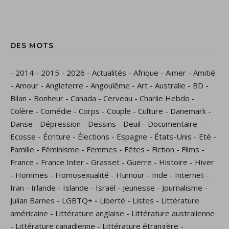
DES MOTS
-
2014
-
2015
-
2026
-
Actualités
-
Afrique
-
Aimer
-
Amitié
-
Amour
-
Angleterre
-
Angoulême
-
Art
-
Australie
-
BD
-
Bilan
-
Bonheur
-
Canada
-
Cerveau
-
Charlie Hebdo
-
Colère
-
Comédie
-
Corps
-
Couple
-
Culture
-
Danemark
-
Danse
-
Dépression
-
Dessins
-
Deuil
-
Documentaire
-
Ecosse
-
Écriture
-
Élections
-
Espagne
-
États-Unis
-
Eté
-
Famille
-
Féminisme
-
Femmes
-
Fêtes
-
Fiction
-
Films
-
France
-
France Inter
-
Grasset
-
Guerre
-
Histoire
-
Hiver
-
Hommes
-
Homosexualité
-
Humour
-
Inde
-
Internet
-
Iran
-
Irlande
-
Islande
-
Israël
-
Jeunesse
-
Journalisme
-
Julian Barnes
-
LGBTQ+
-
Liberté
-
Listes
-
Littérature
américaine
-
Littérature anglaise
-
Littérature australienne
-
Littérature canadienne
-
Littérature étrangère
-