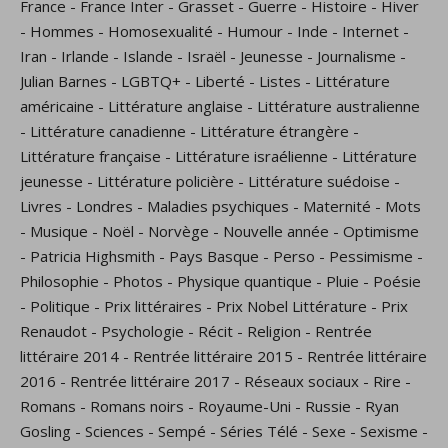
France
-
France Inter
-
Grasset
-
Guerre
-
Histoire
-
Hiver
-
Hommes
-
Homosexualité
-
Humour
-
Inde
-
Internet
-
Iran
-
Irlande
-
Islande
-
Israël
-
Jeunesse
-
Journalisme
-
Julian Barnes
-
LGBTQ+
-
Liberté
-
Listes
-
Littérature
américaine
-
Littérature anglaise
-
Littérature australienne
-
Littérature canadienne
-
Littérature étrangère
-
Littérature française
-
Littérature israélienne
-
Littérature
jeunesse
-
Littérature policière
-
Littérature suédoise
-
Livres
-
Londres
-
Maladies psychiques
-
Maternité
-
Mots
-
Musique
-
Noël
-
Norvège
-
Nouvelle année
-
Optimisme
-
Patricia Highsmith
-
Pays Basque
-
Perso
-
Pessimisme
-
Philosophie
-
Photos
-
Physique quantique
-
Pluie
-
Poésie
-
Politique
-
Prix littéraires
-
Prix Nobel Littérature
-
Prix
Renaudot
-
Psychologie
-
Récit
-
Religion
-
Rentrée
littéraire 2014
-
Rentrée littéraire 2015
-
Rentrée littéraire
2016
-
Rentrée littéraire 2017
-
Réseaux sociaux
-
Rire
-
Romans
-
Romans noirs
-
Royaume-Uni
-
Russie
-
Ryan
Gosling
-
Sciences
-
Sempé
-
Séries Télé
-
Sexe
-
Sexisme
-