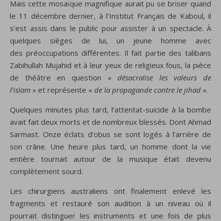
Mais cette mosaïque magnifique aurait pu se briser quand
le 11 décembre dernier, à l’Institut Français de Kaboul, il
s’est assis dans le public pour assister à un spectacle. À
quelques sièges de lui, un jeune homme avec
des préoccupations différentes. Il fait partie des talibans
Zabihullah Mujahid et à leur yeux de religieux fous, la pièce
de théâtre en question «
désacralise les valeurs de
l’islam »
et représente «
de la propagande contre le jihad »
.
Quelques minutes plus tard, l’
a
tten
ta
t-suicide à
l
a bo
mbe
avait fait deux morts et de nombreux blessés. Dont Ahmad
Sarmast. Onze éclats d’obus se sont logés à l’arrière de
son crâne. Une heure plus tard, un homme dont la vie
entière tournait autour de la musique était devenu
complètement sourd.
Les chirurgiens australiens ont finalement enlevé les
fragments et restauré son audition à un niveau où il
pourrait distinguer les instruments et une fois de plus