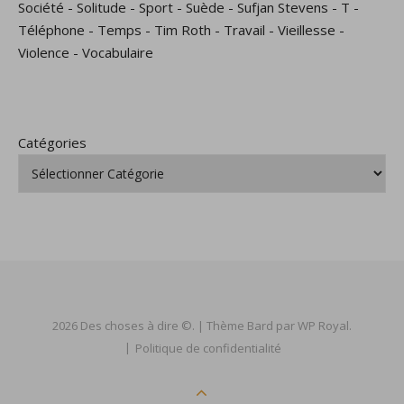
Société
-
Solitude
-
Sport
-
Suède
-
Sufjan Stevens
-
T
-
Téléphone
-
Temps
-
Tim Roth
-
Travail
-
Vieillesse
-
Violence
-
Vocabulaire
Catégories
2026 Des choses à dire ©. |
Thème Bard par
WP Royal
.
Politique de confidentialité