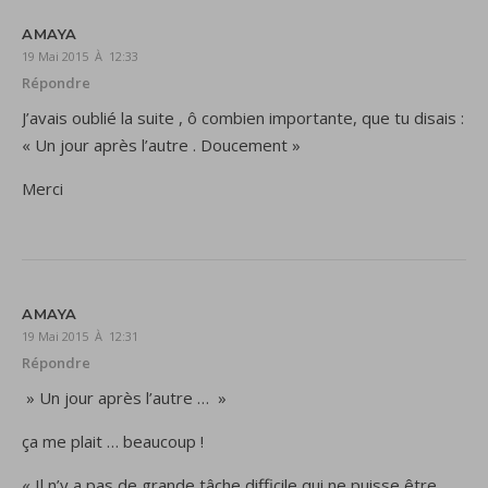
AMAYA
19 Mai 2015 À 12:33
Répondre
J’avais oublié la suite , ô combien importante, que tu disais :
« Un jour après l’autre . Doucement »
Merci
AMAYA
19 Mai 2015 À 12:31
Répondre
» Un jour après l’autre … »
ça me plait … beaucoup !
« Il n’y a pas de grande tâche difficile qui ne puisse être