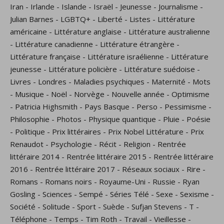
Iran
-
Irlande
-
Islande
-
Israël
-
Jeunesse
-
Journalisme
-
Julian Barnes
-
LGBTQ+
-
Liberté
-
Listes
-
Littérature
américaine
-
Littérature anglaise
-
Littérature australienne
-
Littérature canadienne
-
Littérature étrangère
-
Littérature française
-
Littérature israélienne
-
Littérature
jeunesse
-
Littérature policière
-
Littérature suédoise
-
Livres
-
Londres
-
Maladies psychiques
-
Maternité
-
Mots
-
Musique
-
Noël
-
Norvège
-
Nouvelle année
-
Optimisme
-
Patricia Highsmith
-
Pays Basque
-
Perso
-
Pessimisme
-
Philosophie
-
Photos
-
Physique quantique
-
Pluie
-
Poésie
-
Politique
-
Prix littéraires
-
Prix Nobel Littérature
-
Prix
Renaudot
-
Psychologie
-
Récit
-
Religion
-
Rentrée
littéraire 2014
-
Rentrée littéraire 2015
-
Rentrée littéraire
2016
-
Rentrée littéraire 2017
-
Réseaux sociaux
-
Rire
-
Romans
-
Romans noirs
-
Royaume-Uni
-
Russie
-
Ryan
Gosling
-
Sciences
-
Sempé
-
Séries Télé
-
Sexe
-
Sexisme
-
Société
-
Solitude
-
Sport
-
Suède
-
Sufjan Stevens
-
T
-
Téléphone
-
Temps
-
Tim Roth
-
Travail
-
Vieillesse
-