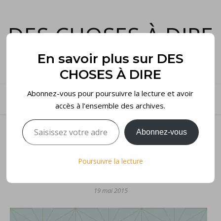
DES CHOSES À DIRE
et voilà…
En savoir plus sur DES
CHOSES À DIRE
Abonnez-vous pour poursuivre la lecture et avoir
accès à l’ensemble des archives.
Saisissez votre adresse e-mail…
Abonnez-vous
,
QUESTIONNER
SOURIRE
Poursuivre la lecture
TEMPUS RERUM IMPERATOR
19 mai 2015