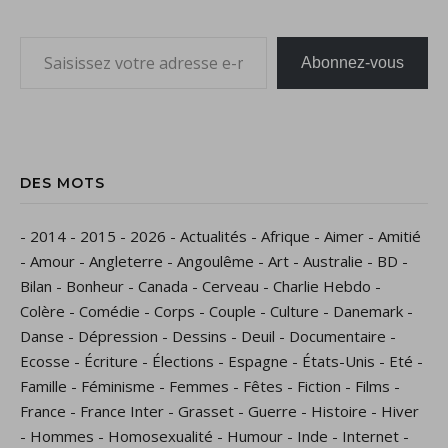
Saisissez votre adresse e-mail…
Abonnez-vous
DES MOTS
-
2014
-
2015
-
2026
-
Actualités
-
Afrique
-
Aimer
-
Amitié
-
Amour
-
Angleterre
-
Angoulême
-
Art
-
Australie
-
BD
-
Bilan
-
Bonheur
-
Canada
-
Cerveau
-
Charlie Hebdo
-
Colère
-
Comédie
-
Corps
-
Couple
-
Culture
-
Danemark
-
Danse
-
Dépression
-
Dessins
-
Deuil
-
Documentaire
-
Ecosse
-
Écriture
-
Élections
-
Espagne
-
États-Unis
-
Eté
-
Famille
-
Féminisme
-
Femmes
-
Fêtes
-
Fiction
-
Films
-
France
-
France Inter
-
Grasset
-
Guerre
-
Histoire
-
Hiver
-
Hommes
-
Homosexualité
-
Humour
-
Inde
-
Internet
-