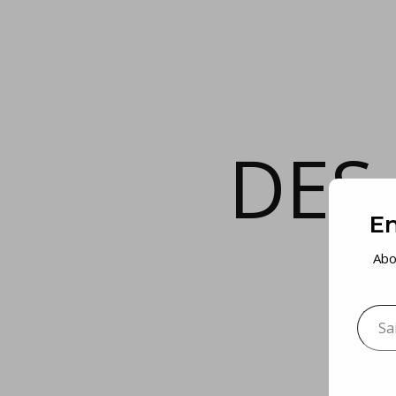
DES
En
Abo
Saisis