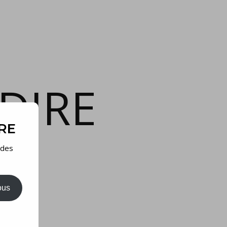
DIRE
IRE
 des
ous