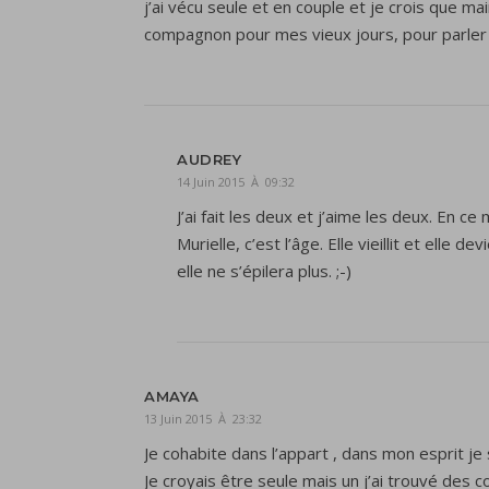
j’ai vécu seule et en couple et je crois que m
compagnon pour mes vieux jours, pour parler d
AUDREY
14 Juin 2015 À 09:32
J’ai fait les deux et j’aime les deux. En 
Murielle, c’est l’âge. Elle vieillit et elle
elle ne s’épilera plus. ;-)
AMAYA
13 Juin 2015 À 23:32
Je cohabite dans l’appart , dans mon esprit je 
Je croyais être seule mais un j’ai trouvé des c