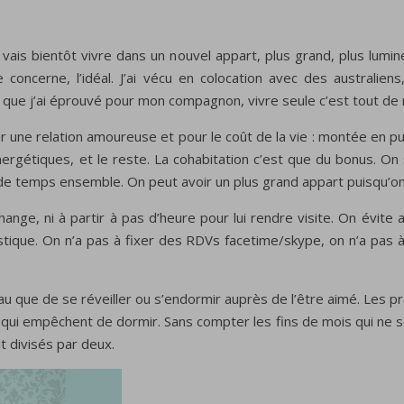
vais bientôt vivre dans un nouvel appart, plus grand, plus lumine
concerne, l’idéal. J’ai vécu en colocation avec des australiens,
ur que j’ai éprouvé pour mon compagnon, vivre seule c’est tout d
une relation amoureuse et pour le coût de la vie : montée en pu
rgétiques, et le reste. La cohabitation c’est que du bonus. On sa
e temps ensemble. On peut avoir un plus grand appart puisqu’on p
ge, ni à partir à pas d’heure pour lui rendre visite. On évite a
stique. On n’a pas à fixer des RDVs facetime/skype, on n’a pas
au que de se réveiller ou s’endormir auprès de l’être aimé. Les p
 qui empêchent de dormir. Sans compter les fins de mois qui ne 
t divisés par deux.