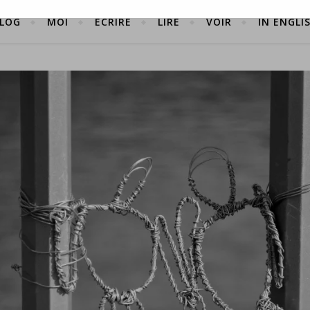
LOG
MOI
ÉCRIRE
LIRE
VOIR
IN ENGLI