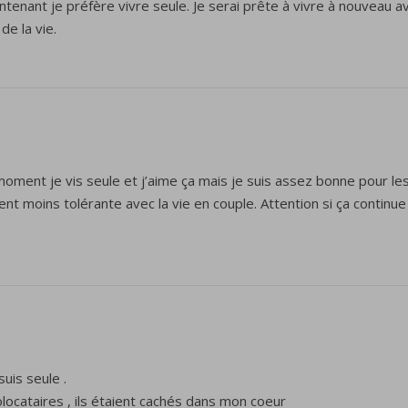
aintenant je préfère vivre seule. Je serai prête à vivre à nouveau
e la vie.
ce moment je vis seule et j’aime ça mais je suis assez bonne pour
 devient moins tolérante avec la vie en couple. Attention si ça continu
suis seule .
olocataires , ils étaient cachés dans mon coeur