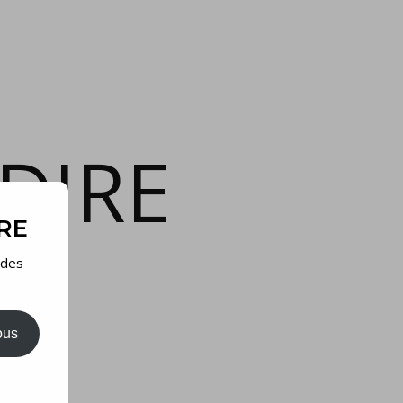
DIRE
IRE
 des
ous