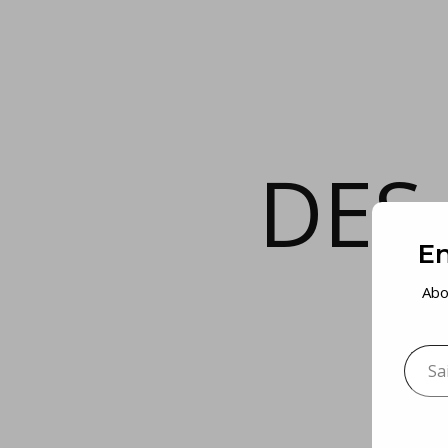
DES
En
Abo
Saisis