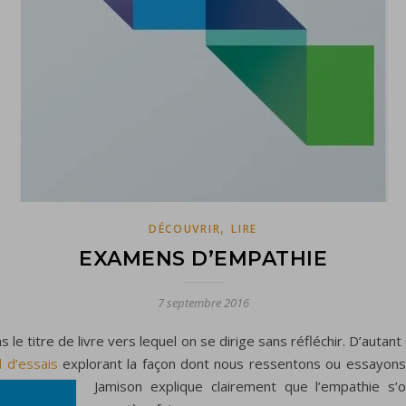
,
DÉCOUVRIR
LIRE
EXAMENS D’EMPATHIE
7 septembre 2016
s le titre de livre vers lequel on se dirige sans réfléchir. D’autan
l d’essais
explorant la façon dont nous ressentons ou essayons d
Jamison explique clairement que l’empathie
s’