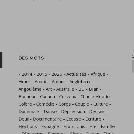
C
DES MOTS
-
2014
-
2015
-
2026
-
Actualités
-
Afrique
-
Aimer
-
Amitié
-
Amour
-
Angleterre
-
Angoulême
-
Art
-
Australie
-
BD
-
Bilan
-
Bonheur
-
Canada
-
Cerveau
-
Charlie Hebdo
-
Colère
-
Comédie
-
Corps
-
Couple
-
Culture
-
Danemark
-
Danse
-
Dépression
-
Dessins
-
Deuil
-
Documentaire
-
Ecosse
-
Écriture
-
Élections
-
Espagne
-
États-Unis
-
Eté
-
Famille
-
Féminisme
-
Femmes
-
Fêtes
-
Fiction
-
Films