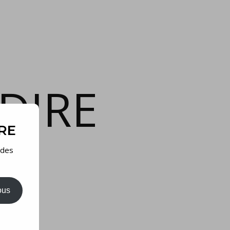
DIRE
IRE
 des
ous