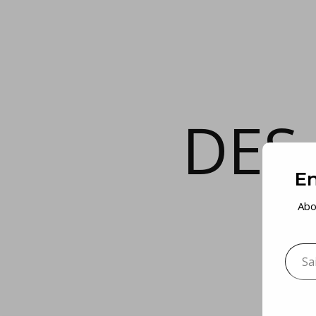
DES
En
Abo
Saisis