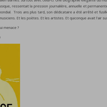
ulien Barnes. Surtout avec celui-ci. Une biographie élégante du mu
usique, ressentait la pression journalière, annuelle et permanent
ondial. Trois ans plus tard, son dédicataire a été arrêté et fusill
siciens. Et les poètes. Et les artistes. Et quiconque avait l’air 
qui menace ?
e