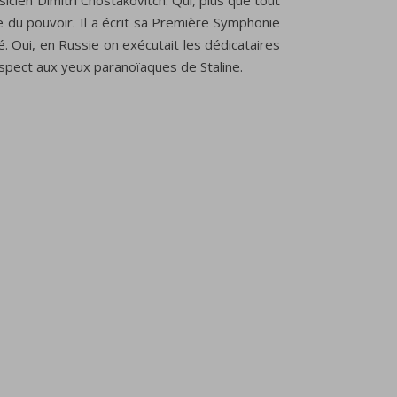
sicien Dimitri Chostakovitch. Qui, plus que tout
e du pouvoir. Il a écrit sa Première Symphonie
é. Oui, en Russie on exécutait les dédicataires
suspect aux yeux paranoïaques de Staline.