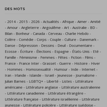
DES MOTS
-
2014
-
2015
-
2026
-
Actualités
-
Afrique
-
Aimer
-
Amitié
-
Amour
-
Angleterre
-
Angoulême
-
Art
-
Australie
-
BD
-
Bilan
-
Bonheur
-
Canada
-
Cerveau
-
Charlie Hebdo
-
Colère
-
Comédie
-
Corps
-
Couple
-
Culture
-
Danemark
-
Danse
-
Dépression
-
Dessins
-
Deuil
-
Documentaire
-
Ecosse
-
Écriture
-
Élections
-
Espagne
-
États-Unis
-
Eté
-
Famille
-
Féminisme
-
Femmes
-
Fêtes
-
Fiction
-
Films
-
France
-
France Inter
-
Grasset
-
Guerre
-
Histoire
-
Hiver
-
Hommes
-
Homosexualité
-
Humour
-
Inde
-
Internet
-
Iran
-
Irlande
-
Islande
-
Israël
-
Jeunesse
-
Journalisme
-
Julian Barnes
-
LGBTQ+
-
Liberté
-
Listes
-
Littérature
américaine
-
Littérature anglaise
-
Littérature australienne
-
Littérature canadienne
-
Littérature étrangère
-
Littérature française
-
Littérature israélienne
-
Littérature
jeunesse
-
Littérature policière
-
Littérature suédoise
-