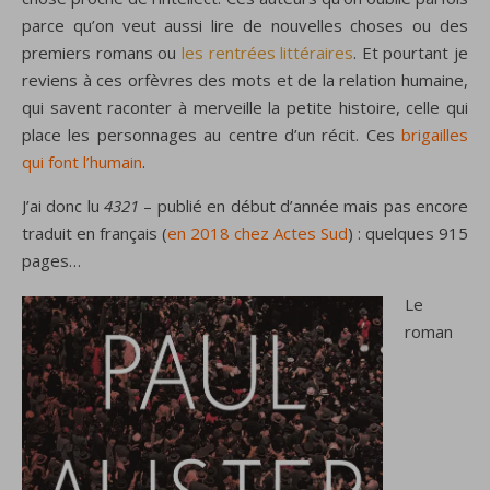
parce qu’on veut aussi lire de nouvelles choses ou des
premiers romans ou
les rentrées littéraires
. Et pourtant je
reviens à ces orfèvres des mots et de la relation humaine,
qui savent raconter à merveille la petite histoire, celle qui
place les personnages au centre d’un récit. Ces
brigailles
qui font l’humain
.
J’ai donc lu
4321
– publié en début d’année mais pas encore
traduit en français (
en 2018 chez Actes Sud
) : quelques 915
pages…
Le
roman