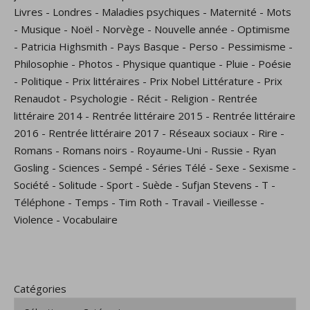
Livres
-
Londres
-
Maladies psychiques
-
Maternité
-
Mots
-
Musique
-
Noël
-
Norvège
-
Nouvelle année
-
Optimisme
-
Patricia Highsmith
-
Pays Basque
-
Perso
-
Pessimisme
-
Philosophie
-
Photos
-
Physique quantique
-
Pluie
-
Poésie
-
Politique
-
Prix littéraires
-
Prix Nobel Littérature
-
Prix
Renaudot
-
Psychologie
-
Récit
-
Religion
-
Rentrée
littéraire 2014
-
Rentrée littéraire 2015
-
Rentrée littéraire
2016
-
Rentrée littéraire 2017
-
Réseaux sociaux
-
Rire
-
Romans
-
Romans noirs
-
Royaume-Uni
-
Russie
-
Ryan
Gosling
-
Sciences
-
Sempé
-
Séries Télé
-
Sexe
-
Sexisme
-
Société
-
Solitude
-
Sport
-
Suède
-
Sufjan Stevens
-
T
-
Téléphone
-
Temps
-
Tim Roth
-
Travail
-
Vieillesse
-
Violence
-
Vocabulaire
Catégories