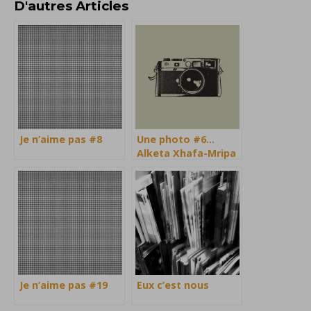
D'autres Articles
Je n’aime pas #8
Une photo #6…
Alketa Xhafa-Mripa
Je n’aime pas #19
Eux c’est nous