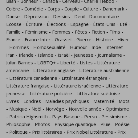
Bilan
-
Bonheur
-
Canada
-
Cerveau
-
Charlie Hebdo
-
Colère
-
Comédie
-
Corps
-
Couple
-
Culture
-
Danemark
-
Danse
-
Dépression
-
Dessins
-
Deuil
-
Documentaire
-
Ecosse
-
Écriture
-
Élections
-
Espagne
-
États-Unis
-
Eté
-
Famille
-
Féminisme
-
Femmes
-
Fêtes
-
Fiction
-
Films
-
France
-
France Inter
-
Grasset
-
Guerre
-
Histoire
-
Hiver
-
Hommes
-
Homosexualité
-
Humour
-
Inde
-
Internet
-
Iran
-
Irlande
-
Islande
-
Israël
-
Jeunesse
-
Journalisme
-
Julian Barnes
-
LGBTQ+
-
Liberté
-
Listes
-
Littérature
américaine
-
Littérature anglaise
-
Littérature australienne
-
Littérature canadienne
-
Littérature étrangère
-
Littérature française
-
Littérature israélienne
-
Littérature
jeunesse
-
Littérature policière
-
Littérature suédoise
-
Livres
-
Londres
-
Maladies psychiques
-
Maternité
-
Mots
-
Musique
-
Noël
-
Norvège
-
Nouvelle année
-
Optimisme
-
Patricia Highsmith
-
Pays Basque
-
Perso
-
Pessimisme
-
Philosophie
-
Photos
-
Physique quantique
-
Pluie
-
Poésie
-
Politique
-
Prix littéraires
-
Prix Nobel Littérature
-
Prix