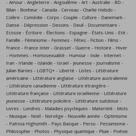
-
Amour
-
Angleterre
-
Angoulême
-
Art
-
Australie
-
BD
-
Bilan
-
Bonheur
-
Canada
-
Cerveau
-
Charlie Hebdo
-
Colère
-
Comédie
-
Corps
-
Couple
-
Culture
-
Danemark
-
Danse
-
Dépression
-
Dessins
-
Deuil
-
Documentaire
-
Ecosse
-
Écriture
-
Élections
-
Espagne
-
États-Unis
-
Eté
-
Famille
-
Féminisme
-
Femmes
-
Fêtes
-
Fiction
-
Films
-
France
-
France Inter
-
Grasset
-
Guerre
-
Histoire
-
Hiver
-
Hommes
-
Homosexualité
-
Humour
-
Inde
-
Internet
-
Iran
-
Irlande
-
Islande
-
Israël
-
Jeunesse
-
Journalisme
-
Julian Barnes
-
LGBTQ+
-
Liberté
-
Listes
-
Littérature
américaine
-
Littérature anglaise
-
Littérature australienne
-
Littérature canadienne
-
Littérature étrangère
-
Littérature française
-
Littérature israélienne
-
Littérature
jeunesse
-
Littérature policière
-
Littérature suédoise
-
Livres
-
Londres
-
Maladies psychiques
-
Maternité
-
Mots
-
Musique
-
Noël
-
Norvège
-
Nouvelle année
-
Optimisme
-
Patricia Highsmith
-
Pays Basque
-
Perso
-
Pessimisme
-
Philosophie
-
Photos
-
Physique quantique
-
Pluie
-
Poésie