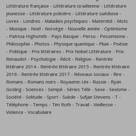
Littérature française
-
Littérature israélienne
-
Littérature
jeunesse
-
Littérature policière
-
Littérature suédoise
-
Livres
-
Londres
-
Maladies psychiques
-
Maternité
-
Mots
-
Musique
-
Noël
-
Norvège
-
Nouvelle année
-
Optimisme
-
Patricia Highsmith
-
Pays Basque
-
Perso
-
Pessimisme
-
Philosophie
-
Photos
-
Physique quantique
-
Pluie
-
Poésie
-
Politique
-
Prix littéraires
-
Prix Nobel Littérature
-
Prix
Renaudot
-
Psychologie
-
Récit
-
Religion
-
Rentrée
littéraire 2014
-
Rentrée littéraire 2015
-
Rentrée littéraire
2016
-
Rentrée littéraire 2017
-
Réseaux sociaux
-
Rire
-
Romans
-
Romans noirs
-
Royaume-Uni
-
Russie
-
Ryan
Gosling
-
Sciences
-
Sempé
-
Séries Télé
-
Sexe
-
Sexisme
-
Société
-
Solitude
-
Sport
-
Suède
-
Sufjan Stevens
-
T
-
Téléphone
-
Temps
-
Tim Roth
-
Travail
-
Vieillesse
-
Violence
-
Vocabulaire