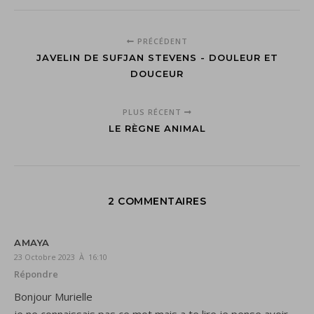
PRÉCÉDENT
JAVELIN DE SUFJAN STEVENS - DOULEUR ET
DOUCEUR
PLUS RÉCENT
LE RÈGNE ANIMAL
2 COMMENTAIRES
AMAYA
23 Octobre 2023 À 16:10
Répondre
Bonjour Murielle
je ne connaissais pas ce mot mais a te lire je pense avoir