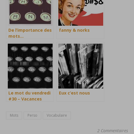
De l’importance des
fanny & norks
mots…
Le mot du vendredi
Eux c’est nous
#30 – Vacances
Mots
Perso
Vocabulaire
2 Commentaires