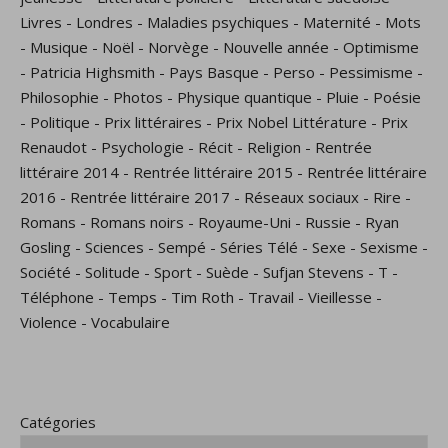
Livres
-
Londres
-
Maladies psychiques
-
Maternité
-
Mots
-
Musique
-
Noël
-
Norvège
-
Nouvelle année
-
Optimisme
-
Patricia Highsmith
-
Pays Basque
-
Perso
-
Pessimisme
-
Philosophie
-
Photos
-
Physique quantique
-
Pluie
-
Poésie
-
Politique
-
Prix littéraires
-
Prix Nobel Littérature
-
Prix
Renaudot
-
Psychologie
-
Récit
-
Religion
-
Rentrée
littéraire 2014
-
Rentrée littéraire 2015
-
Rentrée littéraire
2016
-
Rentrée littéraire 2017
-
Réseaux sociaux
-
Rire
-
Romans
-
Romans noirs
-
Royaume-Uni
-
Russie
-
Ryan
Gosling
-
Sciences
-
Sempé
-
Séries Télé
-
Sexe
-
Sexisme
-
Société
-
Solitude
-
Sport
-
Suède
-
Sufjan Stevens
-
T
-
Téléphone
-
Temps
-
Tim Roth
-
Travail
-
Vieillesse
-
Violence
-
Vocabulaire
Catégories