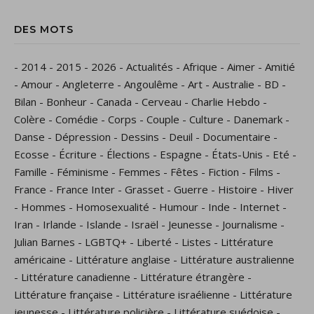
DES MOTS
-
2014
-
2015
-
2026
-
Actualités
-
Afrique
-
Aimer
-
Amitié
-
Amour
-
Angleterre
-
Angoulême
-
Art
-
Australie
-
BD
-
Bilan
-
Bonheur
-
Canada
-
Cerveau
-
Charlie Hebdo
-
Colère
-
Comédie
-
Corps
-
Couple
-
Culture
-
Danemark
-
Danse
-
Dépression
-
Dessins
-
Deuil
-
Documentaire
-
Ecosse
-
Écriture
-
Élections
-
Espagne
-
États-Unis
-
Eté
-
Famille
-
Féminisme
-
Femmes
-
Fêtes
-
Fiction
-
Films
-
France
-
France Inter
-
Grasset
-
Guerre
-
Histoire
-
Hiver
-
Hommes
-
Homosexualité
-
Humour
-
Inde
-
Internet
-
Iran
-
Irlande
-
Islande
-
Israël
-
Jeunesse
-
Journalisme
-
Julian Barnes
-
LGBTQ+
-
Liberté
-
Listes
-
Littérature
américaine
-
Littérature anglaise
-
Littérature australienne
-
Littérature canadienne
-
Littérature étrangère
-
Littérature française
-
Littérature israélienne
-
Littérature
jeunesse
-
Littérature policière
-
Littérature suédoise
-