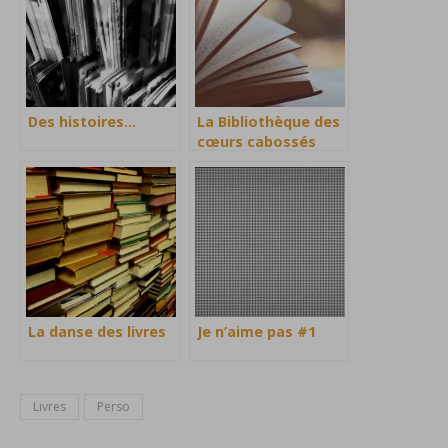
Des histoires…
La Bibliothèque des
cœurs cabossés
La danse des livres
Je n’aime pas #1
Livres
Perso