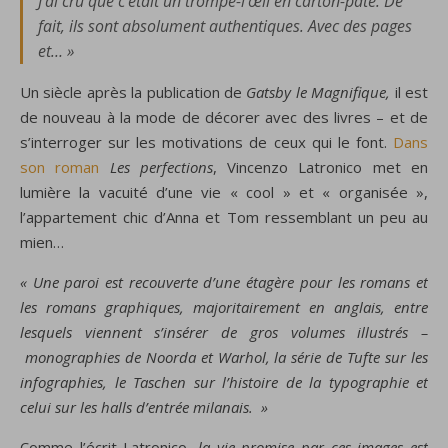
J’ai cru que c’était un trompe-l’œil en carton-pâte. De
fait, ils sont absolument authentiques. Avec des pages
et… »
Un siècle après la publication de
Gatsby le Magnifique,
il est
de nouveau à la mode de décorer avec des livres – et de
s’interroger sur les motivations de ceux qui le font.
Dans
son roman
Les perfections
, Vincenzo Latronico met en
lumière la vacuité d’une vie « cool » et « organisée »,
l’appartement chic d’Anna et Tom ressemblant un peu au
mien…
« Une paroi est recouverte d’une étagère pour les romans et
les romans graphiques, majoritairement en anglais, entre
lesquels viennent s’insérer de gros volumes illustrés –
monographies de Noorda et Warhol, la série de Tufte sur les
infographies, le Taschen sur l’histoire de la typographie et
celui sur les halls d’entrée milanais. »
Comme l’écrit Latronico,
la vie promise par ces images est