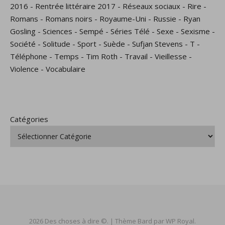
2016
-
Rentrée littéraire 2017
-
Réseaux sociaux
-
Rire
-
Romans
-
Romans noirs
-
Royaume-Uni
-
Russie
-
Ryan
Gosling
-
Sciences
-
Sempé
-
Séries Télé
-
Sexe
-
Sexisme
-
Société
-
Solitude
-
Sport
-
Suède
-
Sufjan Stevens
-
T
-
Téléphone
-
Temps
-
Tim Roth
-
Travail
-
Vieillesse
-
Violence
-
Vocabulaire
Catégories
2026 Des choses à dire ©. |
Thème Bard par
WP Royal
.