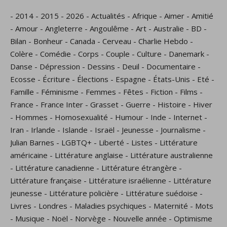
-
2014
-
2015
-
2026
-
Actualités
-
Afrique
-
Aimer
-
Amitié
-
Amour
-
Angleterre
-
Angoulême
-
Art
-
Australie
-
BD
-
Bilan
-
Bonheur
-
Canada
-
Cerveau
-
Charlie Hebdo
-
Colère
-
Comédie
-
Corps
-
Couple
-
Culture
-
Danemark
-
Danse
-
Dépression
-
Dessins
-
Deuil
-
Documentaire
-
Ecosse
-
Écriture
-
Élections
-
Espagne
-
États-Unis
-
Eté
-
Famille
-
Féminisme
-
Femmes
-
Fêtes
-
Fiction
-
Films
-
France
-
France Inter
-
Grasset
-
Guerre
-
Histoire
-
Hiver
-
Hommes
-
Homosexualité
-
Humour
-
Inde
-
Internet
-
Iran
-
Irlande
-
Islande
-
Israël
-
Jeunesse
-
Journalisme
-
Julian Barnes
-
LGBTQ+
-
Liberté
-
Listes
-
Littérature
américaine
-
Littérature anglaise
-
Littérature australienne
-
Littérature canadienne
-
Littérature étrangère
-
Littérature française
-
Littérature israélienne
-
Littérature
jeunesse
-
Littérature policière
-
Littérature suédoise
-
Livres
-
Londres
-
Maladies psychiques
-
Maternité
-
Mots
-
Musique
-
Noël
-
Norvège
-
Nouvelle année
-
Optimisme