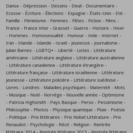
Danse
-
Dépression
-
Dessins
-
Deuil
-
Documentaire
-
Ecosse
-
Écriture
-
Élections
-
Espagne
-
États-Unis
-
Eté
-
Famille
-
Féminisme
-
Femmes
-
Fêtes
-
Fiction
-
Films
-
France
-
France Inter
-
Grasset
-
Guerre
-
Histoire
-
Hiver
-
Hommes
-
Homosexualité
-
Humour
-
Inde
-
Internet
-
Iran
-
Irlande
-
Islande
-
Israël
-
Jeunesse
-
Journalisme
-
Julian Barnes
-
LGBTQ+
-
Liberté
-
Listes
-
Littérature
américaine
-
Littérature anglaise
-
Littérature australienne
-
Littérature canadienne
-
Littérature étrangère
-
Littérature française
-
Littérature israélienne
-
Littérature
jeunesse
-
Littérature policière
-
Littérature suédoise
-
Livres
-
Londres
-
Maladies psychiques
-
Maternité
-
Mots
-
Musique
-
Noël
-
Norvège
-
Nouvelle année
-
Optimisme
-
Patricia Highsmith
-
Pays Basque
-
Perso
-
Pessimisme
-
Philosophie
-
Photos
-
Physique quantique
-
Pluie
-
Poésie
-
Politique
-
Prix littéraires
-
Prix Nobel Littérature
-
Prix
Renaudot
-
Psychologie
-
Récit
-
Religion
-
Rentrée
littéraire 2014
-
Rentrée littéraire 2015
-
Rentrée littéraire