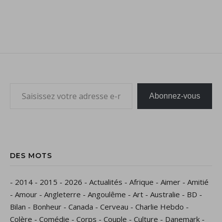
Saisissez votre adresse e-mail…
Abonnez-vous
DES MOTS
-
2014
-
2015
-
2026
-
Actualités
-
Afrique
-
Aimer
-
Amitié
-
Amour
-
Angleterre
-
Angoulême
-
Art
-
Australie
-
BD
-
Bilan
-
Bonheur
-
Canada
-
Cerveau
-
Charlie Hebdo
-
Colère
-
Comédie
-
Corps
-
Couple
-
Culture
-
Danemark
-