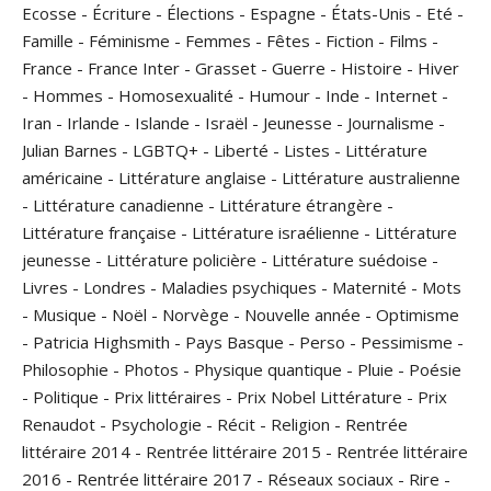
Ecosse
-
Écriture
-
Élections
-
Espagne
-
États-Unis
-
Eté
-
Famille
-
Féminisme
-
Femmes
-
Fêtes
-
Fiction
-
Films
-
France
-
France Inter
-
Grasset
-
Guerre
-
Histoire
-
Hiver
-
Hommes
-
Homosexualité
-
Humour
-
Inde
-
Internet
-
Iran
-
Irlande
-
Islande
-
Israël
-
Jeunesse
-
Journalisme
-
Julian Barnes
-
LGBTQ+
-
Liberté
-
Listes
-
Littérature
américaine
-
Littérature anglaise
-
Littérature australienne
-
Littérature canadienne
-
Littérature étrangère
-
Littérature française
-
Littérature israélienne
-
Littérature
jeunesse
-
Littérature policière
-
Littérature suédoise
-
Livres
-
Londres
-
Maladies psychiques
-
Maternité
-
Mots
-
Musique
-
Noël
-
Norvège
-
Nouvelle année
-
Optimisme
-
Patricia Highsmith
-
Pays Basque
-
Perso
-
Pessimisme
-
Philosophie
-
Photos
-
Physique quantique
-
Pluie
-
Poésie
-
Politique
-
Prix littéraires
-
Prix Nobel Littérature
-
Prix
Renaudot
-
Psychologie
-
Récit
-
Religion
-
Rentrée
littéraire 2014
-
Rentrée littéraire 2015
-
Rentrée littéraire
2016
-
Rentrée littéraire 2017
-
Réseaux sociaux
-
Rire
-