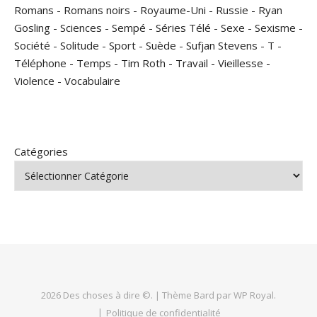
Romans
-
Romans noirs
-
Royaume-Uni
-
Russie
-
Ryan
Gosling
-
Sciences
-
Sempé
-
Séries Télé
-
Sexe
-
Sexisme
-
Société
-
Solitude
-
Sport
-
Suède
-
Sufjan Stevens
-
T
-
Téléphone
-
Temps
-
Tim Roth
-
Travail
-
Vieillesse
-
Violence
-
Vocabulaire
Catégories
2026 Des choses à dire ©. |
Thème Bard par
WP Royal
.
Politique de confidentialité