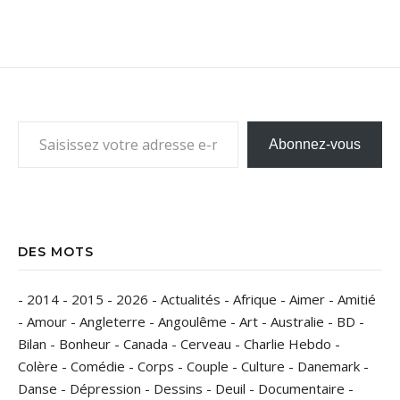
Saisissez votre adresse e-mail…
Abonnez-vous
DES MOTS
-
2014
-
2015
-
2026
-
Actualités
-
Afrique
-
Aimer
-
Amitié
-
Amour
-
Angleterre
-
Angoulême
-
Art
-
Australie
-
BD
-
Bilan
-
Bonheur
-
Canada
-
Cerveau
-
Charlie Hebdo
-
Colère
-
Comédie
-
Corps
-
Couple
-
Culture
-
Danemark
-
Danse
-
Dépression
-
Dessins
-
Deuil
-
Documentaire
-