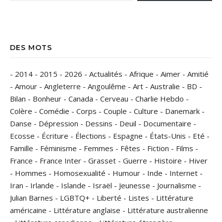
DES MOTS
-
2014
-
2015
-
2026
-
Actualités
-
Afrique
-
Aimer
-
Amitié
-
Amour
-
Angleterre
-
Angoulême
-
Art
-
Australie
-
BD
-
Bilan
-
Bonheur
-
Canada
-
Cerveau
-
Charlie Hebdo
-
Colère
-
Comédie
-
Corps
-
Couple
-
Culture
-
Danemark
-
Danse
-
Dépression
-
Dessins
-
Deuil
-
Documentaire
-
Ecosse
-
Écriture
-
Élections
-
Espagne
-
États-Unis
-
Eté
-
Famille
-
Féminisme
-
Femmes
-
Fêtes
-
Fiction
-
Films
-
France
-
France Inter
-
Grasset
-
Guerre
-
Histoire
-
Hiver
-
Hommes
-
Homosexualité
-
Humour
-
Inde
-
Internet
-
Iran
-
Irlande
-
Islande
-
Israël
-
Jeunesse
-
Journalisme
-
Julian Barnes
-
LGBTQ+
-
Liberté
-
Listes
-
Littérature
américaine
-
Littérature anglaise
-
Littérature australienne