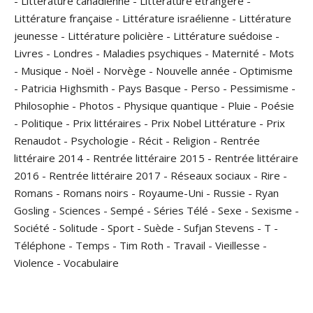
-
Littérature canadienne
-
Littérature étrangère
-
Littérature française
-
Littérature israélienne
-
Littérature
jeunesse
-
Littérature policière
-
Littérature suédoise
-
Livres
-
Londres
-
Maladies psychiques
-
Maternité
-
Mots
-
Musique
-
Noël
-
Norvège
-
Nouvelle année
-
Optimisme
-
Patricia Highsmith
-
Pays Basque
-
Perso
-
Pessimisme
-
Philosophie
-
Photos
-
Physique quantique
-
Pluie
-
Poésie
-
Politique
-
Prix littéraires
-
Prix Nobel Littérature
-
Prix
Renaudot
-
Psychologie
-
Récit
-
Religion
-
Rentrée
littéraire 2014
-
Rentrée littéraire 2015
-
Rentrée littéraire
2016
-
Rentrée littéraire 2017
-
Réseaux sociaux
-
Rire
-
Romans
-
Romans noirs
-
Royaume-Uni
-
Russie
-
Ryan
Gosling
-
Sciences
-
Sempé
-
Séries Télé
-
Sexe
-
Sexisme
-
Société
-
Solitude
-
Sport
-
Suède
-
Sufjan Stevens
-
T
-
Téléphone
-
Temps
-
Tim Roth
-
Travail
-
Vieillesse
-
Violence
-
Vocabulaire