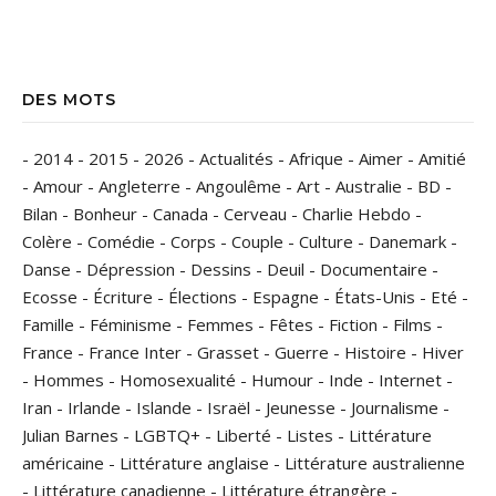
DES MOTS
-
2014
-
2015
-
2026
-
Actualités
-
Afrique
-
Aimer
-
Amitié
-
Amour
-
Angleterre
-
Angoulême
-
Art
-
Australie
-
BD
-
Bilan
-
Bonheur
-
Canada
-
Cerveau
-
Charlie Hebdo
-
Colère
-
Comédie
-
Corps
-
Couple
-
Culture
-
Danemark
-
Danse
-
Dépression
-
Dessins
-
Deuil
-
Documentaire
-
Ecosse
-
Écriture
-
Élections
-
Espagne
-
États-Unis
-
Eté
-
Famille
-
Féminisme
-
Femmes
-
Fêtes
-
Fiction
-
Films
-
France
-
France Inter
-
Grasset
-
Guerre
-
Histoire
-
Hiver
-
Hommes
-
Homosexualité
-
Humour
-
Inde
-
Internet
-
Iran
-
Irlande
-
Islande
-
Israël
-
Jeunesse
-
Journalisme
-
Julian Barnes
-
LGBTQ+
-
Liberté
-
Listes
-
Littérature
américaine
-
Littérature anglaise
-
Littérature australienne
-
Littérature canadienne
-
Littérature étrangère
-