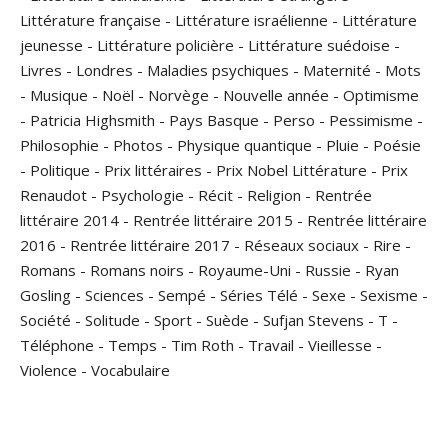
Littérature française
-
Littérature israélienne
-
Littérature
jeunesse
-
Littérature policière
-
Littérature suédoise
-
Livres
-
Londres
-
Maladies psychiques
-
Maternité
-
Mots
-
Musique
-
Noël
-
Norvège
-
Nouvelle année
-
Optimisme
-
Patricia Highsmith
-
Pays Basque
-
Perso
-
Pessimisme
-
Philosophie
-
Photos
-
Physique quantique
-
Pluie
-
Poésie
-
Politique
-
Prix littéraires
-
Prix Nobel Littérature
-
Prix
Renaudot
-
Psychologie
-
Récit
-
Religion
-
Rentrée
littéraire 2014
-
Rentrée littéraire 2015
-
Rentrée littéraire
2016
-
Rentrée littéraire 2017
-
Réseaux sociaux
-
Rire
-
Romans
-
Romans noirs
-
Royaume-Uni
-
Russie
-
Ryan
Gosling
-
Sciences
-
Sempé
-
Séries Télé
-
Sexe
-
Sexisme
-
Société
-
Solitude
-
Sport
-
Suède
-
Sufjan Stevens
-
T
-
Téléphone
-
Temps
-
Tim Roth
-
Travail
-
Vieillesse
-
Violence
-
Vocabulaire