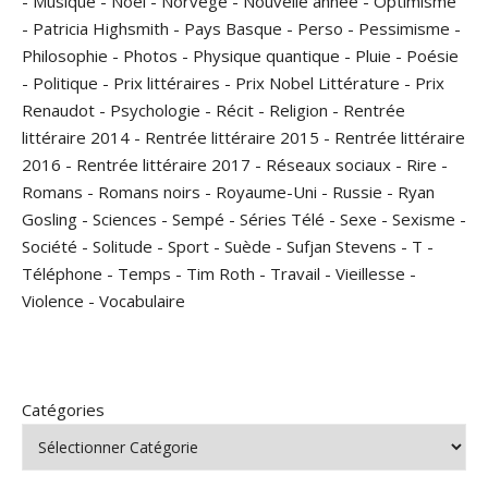
-
Musique
-
Noël
-
Norvège
-
Nouvelle année
-
Optimisme
-
Patricia Highsmith
-
Pays Basque
-
Perso
-
Pessimisme
-
Philosophie
-
Photos
-
Physique quantique
-
Pluie
-
Poésie
-
Politique
-
Prix littéraires
-
Prix Nobel Littérature
-
Prix
Renaudot
-
Psychologie
-
Récit
-
Religion
-
Rentrée
littéraire 2014
-
Rentrée littéraire 2015
-
Rentrée littéraire
2016
-
Rentrée littéraire 2017
-
Réseaux sociaux
-
Rire
-
Romans
-
Romans noirs
-
Royaume-Uni
-
Russie
-
Ryan
Gosling
-
Sciences
-
Sempé
-
Séries Télé
-
Sexe
-
Sexisme
-
Société
-
Solitude
-
Sport
-
Suède
-
Sufjan Stevens
-
T
-
Téléphone
-
Temps
-
Tim Roth
-
Travail
-
Vieillesse
-
Violence
-
Vocabulaire
Catégories