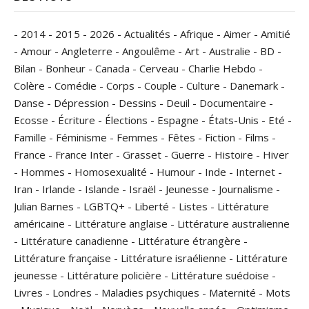
-
2014
-
2015
-
2026
-
Actualités
-
Afrique
-
Aimer
-
Amitié
-
Amour
-
Angleterre
-
Angoulême
-
Art
-
Australie
-
BD
-
Bilan
-
Bonheur
-
Canada
-
Cerveau
-
Charlie Hebdo
-
Colère
-
Comédie
-
Corps
-
Couple
-
Culture
-
Danemark
-
Danse
-
Dépression
-
Dessins
-
Deuil
-
Documentaire
-
Ecosse
-
Écriture
-
Élections
-
Espagne
-
États-Unis
-
Eté
-
Famille
-
Féminisme
-
Femmes
-
Fêtes
-
Fiction
-
Films
-
France
-
France Inter
-
Grasset
-
Guerre
-
Histoire
-
Hiver
-
Hommes
-
Homosexualité
-
Humour
-
Inde
-
Internet
-
Iran
-
Irlande
-
Islande
-
Israël
-
Jeunesse
-
Journalisme
-
Julian Barnes
-
LGBTQ+
-
Liberté
-
Listes
-
Littérature
américaine
-
Littérature anglaise
-
Littérature australienne
-
Littérature canadienne
-
Littérature étrangère
-
Littérature française
-
Littérature israélienne
-
Littérature
jeunesse
-
Littérature policière
-
Littérature suédoise
-
Livres
-
Londres
-
Maladies psychiques
-
Maternité
-
Mots