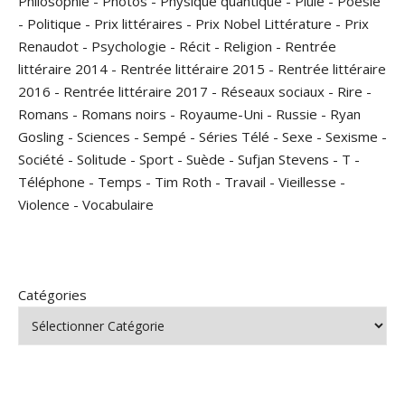
Philosophie
-
Photos
-
Physique quantique
-
Pluie
-
Poésie
-
Politique
-
Prix littéraires
-
Prix Nobel Littérature
-
Prix
Renaudot
-
Psychologie
-
Récit
-
Religion
-
Rentrée
littéraire 2014
-
Rentrée littéraire 2015
-
Rentrée littéraire
2016
-
Rentrée littéraire 2017
-
Réseaux sociaux
-
Rire
-
Romans
-
Romans noirs
-
Royaume-Uni
-
Russie
-
Ryan
Gosling
-
Sciences
-
Sempé
-
Séries Télé
-
Sexe
-
Sexisme
-
Société
-
Solitude
-
Sport
-
Suède
-
Sufjan Stevens
-
T
-
Téléphone
-
Temps
-
Tim Roth
-
Travail
-
Vieillesse
-
Violence
-
Vocabulaire
Catégories