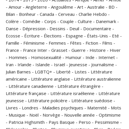
-
Amour
-
Angleterre
-
Angoulême
-
Art
-
Australie
-
BD
-
Bilan
-
Bonheur
-
Canada
-
Cerveau
-
Charlie Hebdo
-
Colère
-
Comédie
-
Corps
-
Couple
-
Culture
-
Danemark
-
Danse
-
Dépression
-
Dessins
-
Deuil
-
Documentaire
-
Ecosse
-
Écriture
-
Élections
-
Espagne
-
États-Unis
-
Eté
-
Famille
-
Féminisme
-
Femmes
-
Fêtes
-
Fiction
-
Films
-
France
-
France Inter
-
Grasset
-
Guerre
-
Histoire
-
Hiver
-
Hommes
-
Homosexualité
-
Humour
-
Inde
-
Internet
-
Iran
-
Irlande
-
Islande
-
Israël
-
Jeunesse
-
Journalisme
-
Julian Barnes
-
LGBTQ+
-
Liberté
-
Listes
-
Littérature
américaine
-
Littérature anglaise
-
Littérature australienne
-
Littérature canadienne
-
Littérature étrangère
-
Littérature française
-
Littérature israélienne
-
Littérature
jeunesse
-
Littérature policière
-
Littérature suédoise
-
Livres
-
Londres
-
Maladies psychiques
-
Maternité
-
Mots
-
Musique
-
Noël
-
Norvège
-
Nouvelle année
-
Optimisme
-
Patricia Highsmith
-
Pays Basque
-
Perso
-
Pessimisme
-