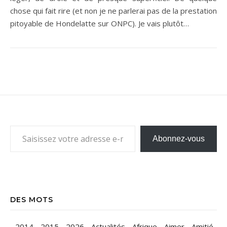
chose qui fait rire (et non je ne parlerai pas de la prestation
pitoyable de Hondelatte sur ONPC). Je vais plutôt…
Saisissez votre adresse e-mail…
Abonnez-vous
DES MOTS
-
2014
-
2015
-
2026
-
Actualités
-
Afrique
-
Aimer
-
Amitié