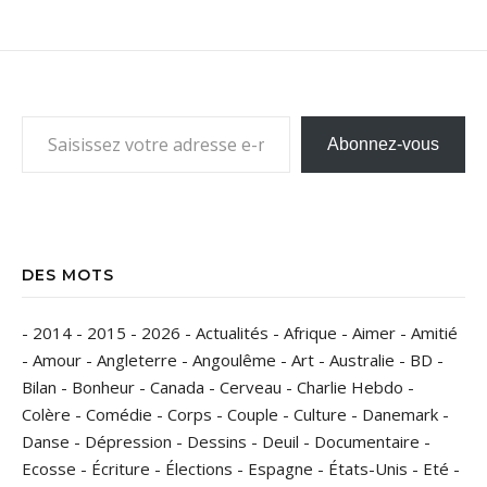
Saisissez votre adresse e-mail…
Abonnez-vous
DES MOTS
-
2014
-
2015
-
2026
-
Actualités
-
Afrique
-
Aimer
-
Amitié
-
Amour
-
Angleterre
-
Angoulême
-
Art
-
Australie
-
BD
-
Bilan
-
Bonheur
-
Canada
-
Cerveau
-
Charlie Hebdo
-
Colère
-
Comédie
-
Corps
-
Couple
-
Culture
-
Danemark
-
Danse
-
Dépression
-
Dessins
-
Deuil
-
Documentaire
-
Ecosse
-
Écriture
-
Élections
-
Espagne
-
États-Unis
-
Eté
-