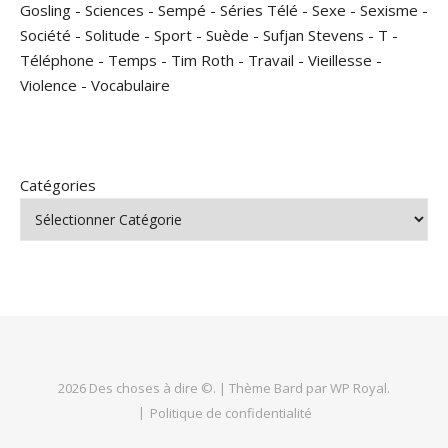
Gosling
-
Sciences
-
Sempé
-
Séries Télé
-
Sexe
-
Sexisme
-
Société
-
Solitude
-
Sport
-
Suède
-
Sufjan Stevens
-
T
-
Téléphone
-
Temps
-
Tim Roth
-
Travail
-
Vieillesse
-
Violence
-
Vocabulaire
Catégories
2026 Des choses à dire ©. |
Thème Bard par
WP Royal
.
Politique de confidentialité