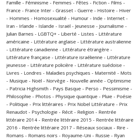
Famille
-
Féminisme
-
Femmes
-
Fêtes
-
Fiction
-
Films
-
France
-
France Inter
-
Grasset
-
Guerre
-
Histoire
-
Hiver
-
Hommes
-
Homosexualité
-
Humour
-
Inde
-
Internet
-
Iran
-
Irlande
-
Islande
-
Israël
-
Jeunesse
-
Journalisme
-
Julian Barnes
-
LGBTQ+
-
Liberté
-
Listes
-
Littérature
américaine
-
Littérature anglaise
-
Littérature australienne
-
Littérature canadienne
-
Littérature étrangère
-
Littérature française
-
Littérature israélienne
-
Littérature
jeunesse
-
Littérature policière
-
Littérature suédoise
-
Livres
-
Londres
-
Maladies psychiques
-
Maternité
-
Mots
-
Musique
-
Noël
-
Norvège
-
Nouvelle année
-
Optimisme
-
Patricia Highsmith
-
Pays Basque
-
Perso
-
Pessimisme
-
Philosophie
-
Photos
-
Physique quantique
-
Pluie
-
Poésie
-
Politique
-
Prix littéraires
-
Prix Nobel Littérature
-
Prix
Renaudot
-
Psychologie
-
Récit
-
Religion
-
Rentrée
littéraire 2014
-
Rentrée littéraire 2015
-
Rentrée littéraire
2016
-
Rentrée littéraire 2017
-
Réseaux sociaux
-
Rire
-
Romans
-
Romans noirs
-
Royaume-Uni
-
Russie
-
Ryan