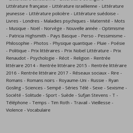
Littérature française
-
Littérature israélienne
-
Littérature
jeunesse
-
Littérature policière
-
Littérature suédoise
-
Livres
-
Londres
-
Maladies psychiques
-
Maternité
-
Mots
-
Musique
-
Noël
-
Norvège
-
Nouvelle année
-
Optimisme
-
Patricia Highsmith
-
Pays Basque
-
Perso
-
Pessimisme
-
Philosophie
-
Photos
-
Physique quantique
-
Pluie
-
Poésie
-
Politique
-
Prix littéraires
-
Prix Nobel Littérature
-
Prix
Renaudot
-
Psychologie
-
Récit
-
Religion
-
Rentrée
littéraire 2014
-
Rentrée littéraire 2015
-
Rentrée littéraire
2016
-
Rentrée littéraire 2017
-
Réseaux sociaux
-
Rire
-
Romans
-
Romans noirs
-
Royaume-Uni
-
Russie
-
Ryan
Gosling
-
Sciences
-
Sempé
-
Séries Télé
-
Sexe
-
Sexisme
-
Société
-
Solitude
-
Sport
-
Suède
-
Sufjan Stevens
-
T
-
Téléphone
-
Temps
-
Tim Roth
-
Travail
-
Vieillesse
-
Violence
-
Vocabulaire