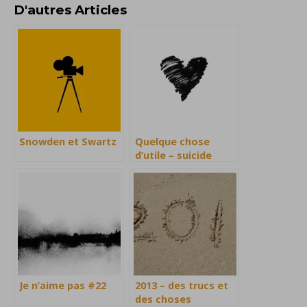
D'autres Articles
Snowden et Swartz
Quelque chose
d’utile – suicide
Je n’aime pas #22
2013 – des trucs et
des choses