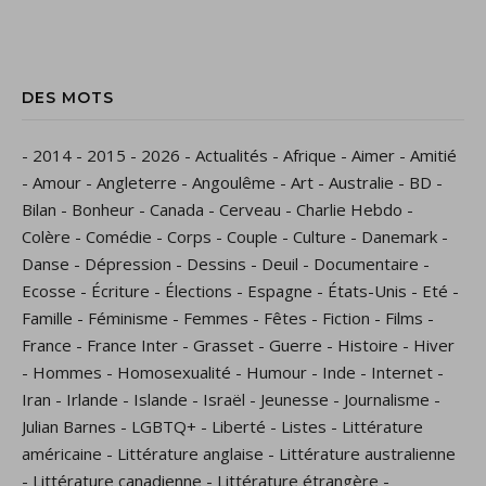
DES MOTS
-
2014
-
2015
-
2026
-
Actualités
-
Afrique
-
Aimer
-
Amitié
-
Amour
-
Angleterre
-
Angoulême
-
Art
-
Australie
-
BD
-
Bilan
-
Bonheur
-
Canada
-
Cerveau
-
Charlie Hebdo
-
Colère
-
Comédie
-
Corps
-
Couple
-
Culture
-
Danemark
-
Danse
-
Dépression
-
Dessins
-
Deuil
-
Documentaire
-
Ecosse
-
Écriture
-
Élections
-
Espagne
-
États-Unis
-
Eté
-
Famille
-
Féminisme
-
Femmes
-
Fêtes
-
Fiction
-
Films
-
France
-
France Inter
-
Grasset
-
Guerre
-
Histoire
-
Hiver
-
Hommes
-
Homosexualité
-
Humour
-
Inde
-
Internet
-
Iran
-
Irlande
-
Islande
-
Israël
-
Jeunesse
-
Journalisme
-
Julian Barnes
-
LGBTQ+
-
Liberté
-
Listes
-
Littérature
américaine
-
Littérature anglaise
-
Littérature australienne
-
Littérature canadienne
-
Littérature étrangère
-