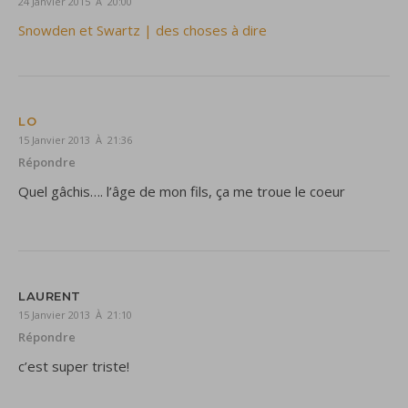
24 Janvier 2015 À 20:00
Snowden et Swartz | des choses à dire
LO
15 Janvier 2013 À 21:36
Répondre
Quel gâchis…. l’âge de mon fils, ça me troue le coeur
LAURENT
15 Janvier 2013 À 21:10
Répondre
c’est super triste!