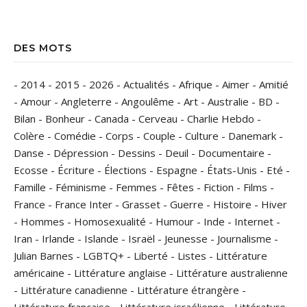
DES MOTS
-
2014
-
2015
-
2026
-
Actualités
-
Afrique
-
Aimer
-
Amitié
-
Amour
-
Angleterre
-
Angoulême
-
Art
-
Australie
-
BD
-
Bilan
-
Bonheur
-
Canada
-
Cerveau
-
Charlie Hebdo
-
Colère
-
Comédie
-
Corps
-
Couple
-
Culture
-
Danemark
-
Danse
-
Dépression
-
Dessins
-
Deuil
-
Documentaire
-
Ecosse
-
Écriture
-
Élections
-
Espagne
-
États-Unis
-
Eté
-
Famille
-
Féminisme
-
Femmes
-
Fêtes
-
Fiction
-
Films
-
France
-
France Inter
-
Grasset
-
Guerre
-
Histoire
-
Hiver
-
Hommes
-
Homosexualité
-
Humour
-
Inde
-
Internet
-
Iran
-
Irlande
-
Islande
-
Israël
-
Jeunesse
-
Journalisme
-
Julian Barnes
-
LGBTQ+
-
Liberté
-
Listes
-
Littérature
américaine
-
Littérature anglaise
-
Littérature australienne
-
Littérature canadienne
-
Littérature étrangère
-