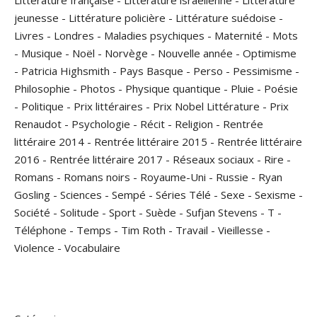
Littérature française
-
Littérature israélienne
-
Littérature
jeunesse
-
Littérature policière
-
Littérature suédoise
-
Livres
-
Londres
-
Maladies psychiques
-
Maternité
-
Mots
-
Musique
-
Noël
-
Norvège
-
Nouvelle année
-
Optimisme
-
Patricia Highsmith
-
Pays Basque
-
Perso
-
Pessimisme
-
Philosophie
-
Photos
-
Physique quantique
-
Pluie
-
Poésie
-
Politique
-
Prix littéraires
-
Prix Nobel Littérature
-
Prix
Renaudot
-
Psychologie
-
Récit
-
Religion
-
Rentrée
littéraire 2014
-
Rentrée littéraire 2015
-
Rentrée littéraire
2016
-
Rentrée littéraire 2017
-
Réseaux sociaux
-
Rire
-
Romans
-
Romans noirs
-
Royaume-Uni
-
Russie
-
Ryan
Gosling
-
Sciences
-
Sempé
-
Séries Télé
-
Sexe
-
Sexisme
-
Société
-
Solitude
-
Sport
-
Suède
-
Sufjan Stevens
-
T
-
Téléphone
-
Temps
-
Tim Roth
-
Travail
-
Vieillesse
-
Violence
-
Vocabulaire