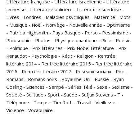
Littérature française
-
Littérature israélienne
-
Littérature
jeunesse
-
Littérature policière
-
Littérature suédoise
-
Livres
-
Londres
-
Maladies psychiques
-
Maternité
-
Mots
-
Musique
-
Noël
-
Norvège
-
Nouvelle année
-
Optimisme
-
Patricia Highsmith
-
Pays Basque
-
Perso
-
Pessimisme
-
Philosophie
-
Photos
-
Physique quantique
-
Pluie
-
Poésie
-
Politique
-
Prix littéraires
-
Prix Nobel Littérature
-
Prix
Renaudot
-
Psychologie
-
Récit
-
Religion
-
Rentrée
littéraire 2014
-
Rentrée littéraire 2015
-
Rentrée littéraire
2016
-
Rentrée littéraire 2017
-
Réseaux sociaux
-
Rire
-
Romans
-
Romans noirs
-
Royaume-Uni
-
Russie
-
Ryan
Gosling
-
Sciences
-
Sempé
-
Séries Télé
-
Sexe
-
Sexisme
-
Société
-
Solitude
-
Sport
-
Suède
-
Sufjan Stevens
-
T
-
Téléphone
-
Temps
-
Tim Roth
-
Travail
-
Vieillesse
-
Violence
-
Vocabulaire