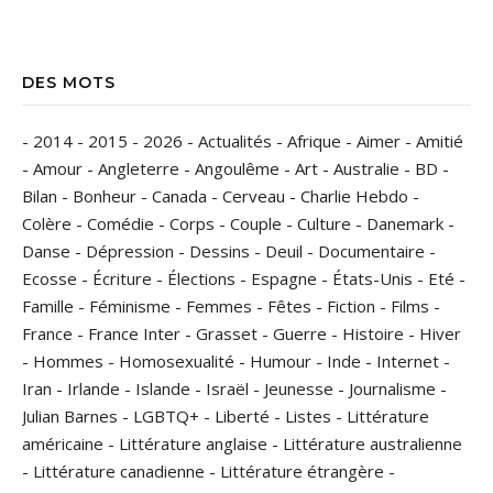
DES MOTS
-
2014
-
2015
-
2026
-
Actualités
-
Afrique
-
Aimer
-
Amitié
-
Amour
-
Angleterre
-
Angoulême
-
Art
-
Australie
-
BD
-
Bilan
-
Bonheur
-
Canada
-
Cerveau
-
Charlie Hebdo
-
Colère
-
Comédie
-
Corps
-
Couple
-
Culture
-
Danemark
-
Danse
-
Dépression
-
Dessins
-
Deuil
-
Documentaire
-
Ecosse
-
Écriture
-
Élections
-
Espagne
-
États-Unis
-
Eté
-
Famille
-
Féminisme
-
Femmes
-
Fêtes
-
Fiction
-
Films
-
France
-
France Inter
-
Grasset
-
Guerre
-
Histoire
-
Hiver
-
Hommes
-
Homosexualité
-
Humour
-
Inde
-
Internet
-
Iran
-
Irlande
-
Islande
-
Israël
-
Jeunesse
-
Journalisme
-
Julian Barnes
-
LGBTQ+
-
Liberté
-
Listes
-
Littérature
américaine
-
Littérature anglaise
-
Littérature australienne
-
Littérature canadienne
-
Littérature étrangère
-