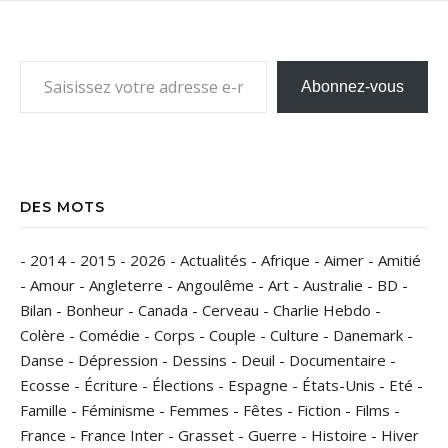
Saisissez votre adresse e-mail…
Abonnez-vous
DES MOTS
-
2014
-
2015
-
2026
-
Actualités
-
Afrique
-
Aimer
-
Amitié
-
Amour
-
Angleterre
-
Angoulême
-
Art
-
Australie
-
BD
-
Bilan
-
Bonheur
-
Canada
-
Cerveau
-
Charlie Hebdo
-
Colère
-
Comédie
-
Corps
-
Couple
-
Culture
-
Danemark
-
Danse
-
Dépression
-
Dessins
-
Deuil
-
Documentaire
-
Ecosse
-
Écriture
-
Élections
-
Espagne
-
États-Unis
-
Eté
-
Famille
-
Féminisme
-
Femmes
-
Fêtes
-
Fiction
-
Films
-
France
-
France Inter
-
Grasset
-
Guerre
-
Histoire
-
Hiver