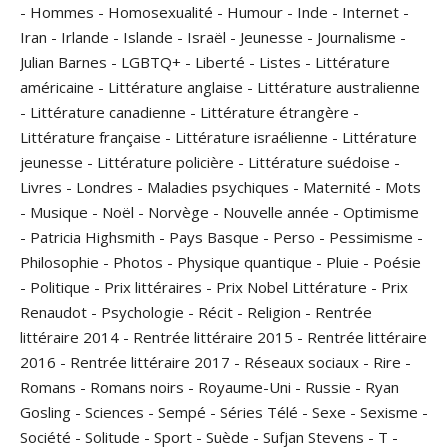
-
Hommes
-
Homosexualité
-
Humour
-
Inde
-
Internet
-
Iran
-
Irlande
-
Islande
-
Israël
-
Jeunesse
-
Journalisme
-
Julian Barnes
-
LGBTQ+
-
Liberté
-
Listes
-
Littérature
américaine
-
Littérature anglaise
-
Littérature australienne
-
Littérature canadienne
-
Littérature étrangère
-
Littérature française
-
Littérature israélienne
-
Littérature
jeunesse
-
Littérature policière
-
Littérature suédoise
-
Livres
-
Londres
-
Maladies psychiques
-
Maternité
-
Mots
-
Musique
-
Noël
-
Norvège
-
Nouvelle année
-
Optimisme
-
Patricia Highsmith
-
Pays Basque
-
Perso
-
Pessimisme
-
Philosophie
-
Photos
-
Physique quantique
-
Pluie
-
Poésie
-
Politique
-
Prix littéraires
-
Prix Nobel Littérature
-
Prix
Renaudot
-
Psychologie
-
Récit
-
Religion
-
Rentrée
littéraire 2014
-
Rentrée littéraire 2015
-
Rentrée littéraire
2016
-
Rentrée littéraire 2017
-
Réseaux sociaux
-
Rire
-
Romans
-
Romans noirs
-
Royaume-Uni
-
Russie
-
Ryan
Gosling
-
Sciences
-
Sempé
-
Séries Télé
-
Sexe
-
Sexisme
-
Société
-
Solitude
-
Sport
-
Suède
-
Sufjan Stevens
-
T
-