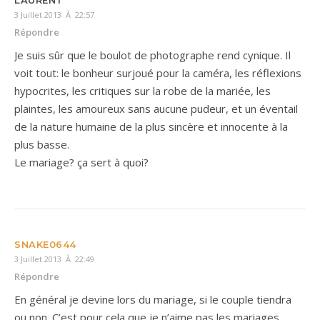
LAURENT
3 Juillet 2013 À 22:57
Répondre
Je suis sûr que le boulot de photographe rend cynique. Il
voit tout: le bonheur surjoué pour la caméra, les réflexions
hypocrites, les critiques sur la robe de la mariée, les
plaintes, les amoureux sans aucune pudeur, et un éventail
de la nature humaine de la plus sincère et innocente à la
plus basse.
Le mariage? ça sert à quoi?
SNAKE0644
3 Juillet 2013 À 22:49
Répondre
En général je devine lors du mariage, si le couple tiendra
ou non. C’est pour cela que je n’aime pas les mariages.