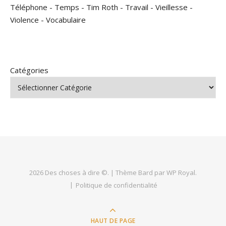
Téléphone
-
Temps
-
Tim Roth
-
Travail
-
Vieillesse
-
Violence
-
Vocabulaire
Catégories
2026 Des choses à dire ©. |
Thème Bard par
WP Royal
.
Politique de confidentialité
HAUT DE PAGE