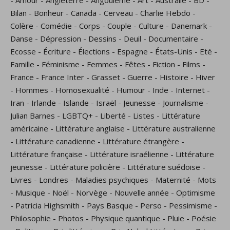
Bilan
-
Bonheur
-
Canada
-
Cerveau
-
Charlie Hebdo
-
Colère
-
Comédie
-
Corps
-
Couple
-
Culture
-
Danemark
-
Danse
-
Dépression
-
Dessins
-
Deuil
-
Documentaire
-
Ecosse
-
Écriture
-
Élections
-
Espagne
-
États-Unis
-
Eté
-
Famille
-
Féminisme
-
Femmes
-
Fêtes
-
Fiction
-
Films
-
France
-
France Inter
-
Grasset
-
Guerre
-
Histoire
-
Hiver
-
Hommes
-
Homosexualité
-
Humour
-
Inde
-
Internet
-
Iran
-
Irlande
-
Islande
-
Israël
-
Jeunesse
-
Journalisme
-
Julian Barnes
-
LGBTQ+
-
Liberté
-
Listes
-
Littérature
américaine
-
Littérature anglaise
-
Littérature australienne
-
Littérature canadienne
-
Littérature étrangère
-
Littérature française
-
Littérature israélienne
-
Littérature
jeunesse
-
Littérature policière
-
Littérature suédoise
-
Livres
-
Londres
-
Maladies psychiques
-
Maternité
-
Mots
-
Musique
-
Noël
-
Norvège
-
Nouvelle année
-
Optimisme
-
Patricia Highsmith
-
Pays Basque
-
Perso
-
Pessimisme
-
Philosophie
-
Photos
-
Physique quantique
-
Pluie
-
Poésie