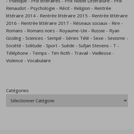
-
Politique
-
Prix littéraires
-
Prix Nobel Littérature
-
Prix
Renaudot
-
Psychologie
-
Récit
-
Religion
-
Rentrée
littéraire 2014
-
Rentrée littéraire 2015
-
Rentrée littéraire
2016
-
Rentrée littéraire 2017
-
Réseaux sociaux
-
Rire
-
Romans
-
Romans noirs
-
Royaume-Uni
-
Russie
-
Ryan
Gosling
-
Sciences
-
Sempé
-
Séries Télé
-
Sexe
-
Sexisme
-
Société
-
Solitude
-
Sport
-
Suède
-
Sufjan Stevens
-
T
-
Téléphone
-
Temps
-
Tim Roth
-
Travail
-
Vieillesse
-
Violence
-
Vocabulaire
Catégories