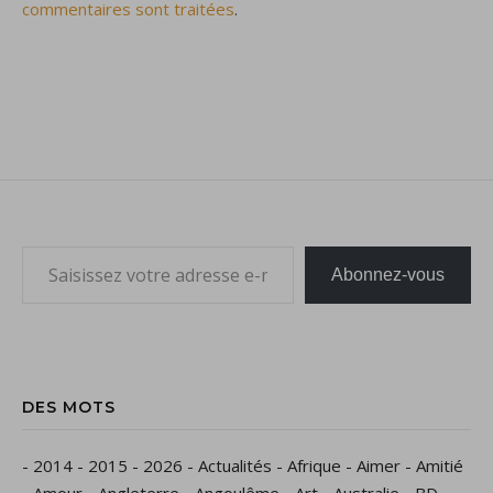
commentaires sont traitées
.
Saisissez votre adresse e-mail…
Abonnez-vous
DES MOTS
-
2014
-
2015
-
2026
-
Actualités
-
Afrique
-
Aimer
-
Amitié
-
Amour
-
Angleterre
-
Angoulême
-
Art
-
Australie
-
BD
-