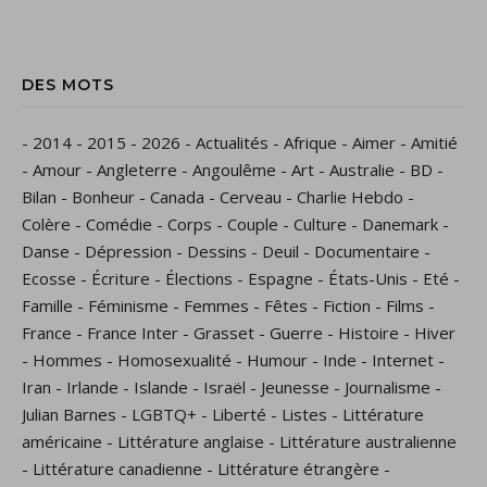
DES MOTS
-
2014
-
2015
-
2026
-
Actualités
-
Afrique
-
Aimer
-
Amitié
-
Amour
-
Angleterre
-
Angoulême
-
Art
-
Australie
-
BD
-
Bilan
-
Bonheur
-
Canada
-
Cerveau
-
Charlie Hebdo
-
Colère
-
Comédie
-
Corps
-
Couple
-
Culture
-
Danemark
-
Danse
-
Dépression
-
Dessins
-
Deuil
-
Documentaire
-
Ecosse
-
Écriture
-
Élections
-
Espagne
-
États-Unis
-
Eté
-
Famille
-
Féminisme
-
Femmes
-
Fêtes
-
Fiction
-
Films
-
France
-
France Inter
-
Grasset
-
Guerre
-
Histoire
-
Hiver
-
Hommes
-
Homosexualité
-
Humour
-
Inde
-
Internet
-
Iran
-
Irlande
-
Islande
-
Israël
-
Jeunesse
-
Journalisme
-
Julian Barnes
-
LGBTQ+
-
Liberté
-
Listes
-
Littérature
américaine
-
Littérature anglaise
-
Littérature australienne
-
Littérature canadienne
-
Littérature étrangère
-