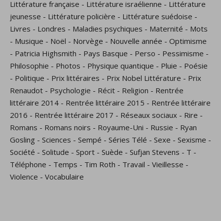
Littérature française
-
Littérature israélienne
-
Littérature
jeunesse
-
Littérature policière
-
Littérature suédoise
-
Livres
-
Londres
-
Maladies psychiques
-
Maternité
-
Mots
-
Musique
-
Noël
-
Norvège
-
Nouvelle année
-
Optimisme
-
Patricia Highsmith
-
Pays Basque
-
Perso
-
Pessimisme
-
Philosophie
-
Photos
-
Physique quantique
-
Pluie
-
Poésie
-
Politique
-
Prix littéraires
-
Prix Nobel Littérature
-
Prix
Renaudot
-
Psychologie
-
Récit
-
Religion
-
Rentrée
littéraire 2014
-
Rentrée littéraire 2015
-
Rentrée littéraire
2016
-
Rentrée littéraire 2017
-
Réseaux sociaux
-
Rire
-
Romans
-
Romans noirs
-
Royaume-Uni
-
Russie
-
Ryan
Gosling
-
Sciences
-
Sempé
-
Séries Télé
-
Sexe
-
Sexisme
-
Société
-
Solitude
-
Sport
-
Suède
-
Sufjan Stevens
-
T
-
Téléphone
-
Temps
-
Tim Roth
-
Travail
-
Vieillesse
-
Violence
-
Vocabulaire