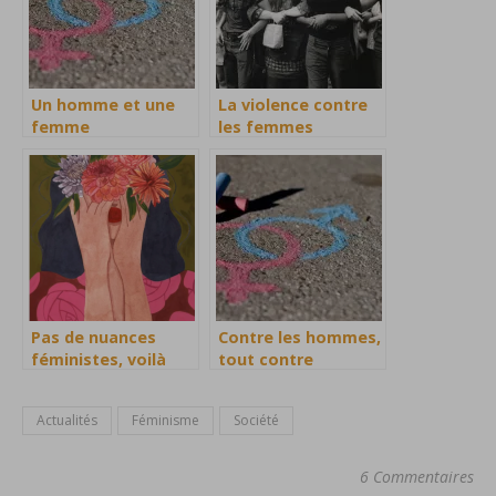
Un homme et une
La violence contre
femme
les femmes
Pas de nuances
Contre les hommes,
féministes, voilà
tout contre
c’est comme ça
Actualités
Féminisme
Société
6 Commentaires