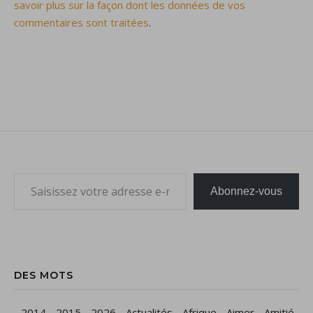
savoir plus sur la façon dont les données de vos
commentaires sont traitées
.
Saisissez votre adresse e-mail…
Abonnez-vous
DES MOTS
-
2014
-
2015
-
2026
-
Actualités
-
Afrique
-
Aimer
-
Amitié