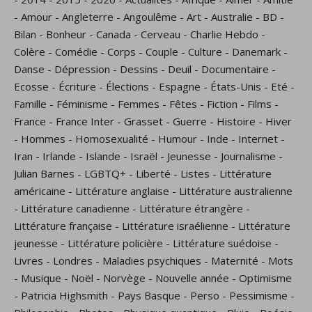
-
Amour
-
Angleterre
-
Angoulême
-
Art
-
Australie
-
BD
-
Bilan
-
Bonheur
-
Canada
-
Cerveau
-
Charlie Hebdo
-
Colère
-
Comédie
-
Corps
-
Couple
-
Culture
-
Danemark
-
Danse
-
Dépression
-
Dessins
-
Deuil
-
Documentaire
-
Ecosse
-
Écriture
-
Élections
-
Espagne
-
États-Unis
-
Eté
-
Famille
-
Féminisme
-
Femmes
-
Fêtes
-
Fiction
-
Films
-
France
-
France Inter
-
Grasset
-
Guerre
-
Histoire
-
Hiver
-
Hommes
-
Homosexualité
-
Humour
-
Inde
-
Internet
-
Iran
-
Irlande
-
Islande
-
Israël
-
Jeunesse
-
Journalisme
-
Julian Barnes
-
LGBTQ+
-
Liberté
-
Listes
-
Littérature
américaine
-
Littérature anglaise
-
Littérature australienne
-
Littérature canadienne
-
Littérature étrangère
-
Littérature française
-
Littérature israélienne
-
Littérature
jeunesse
-
Littérature policière
-
Littérature suédoise
-
Livres
-
Londres
-
Maladies psychiques
-
Maternité
-
Mots
-
Musique
-
Noël
-
Norvège
-
Nouvelle année
-
Optimisme
-
Patricia Highsmith
-
Pays Basque
-
Perso
-
Pessimisme
-