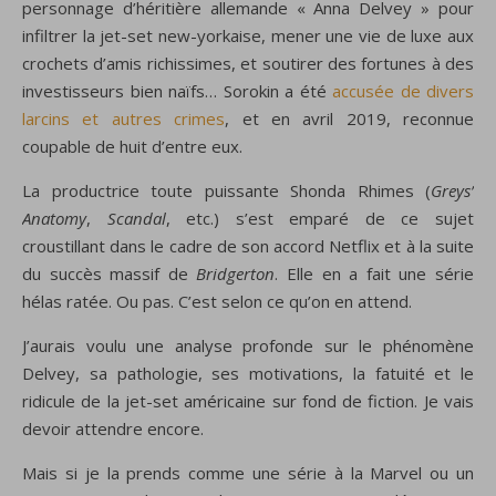
personnage d’héritière allemande « Anna Delvey » pour
infiltrer la jet-set new-yorkaise, mener une vie de luxe aux
crochets d’amis richissimes, et soutirer des fortunes à des
investisseurs bien naïfs…
Sorokin a été
accusée de divers
larcins et autres crimes
, et en avril 2019, reconnue
coupable de huit d’entre eux.
La productrice toute puissante Shonda Rhimes (
Greys’
Anatomy
,
Scandal
, etc.) s’est emparé de ce sujet
croustillant
dans le cadre de son accord Netflix et à la suite
du succès massif de
Bridgerton
. Elle en a fait
une série
hélas ratée. Ou pas. C’est selon ce qu’on en attend.
J’aurais voulu une analyse profonde sur le phénomène
Delvey, sa pathologie, ses motivations, la fatuité et le
ridicule de la jet-set américaine sur fond de fiction. Je vais
devoir attendre encore.
Mais si je la prends comme une série à la Marvel ou un