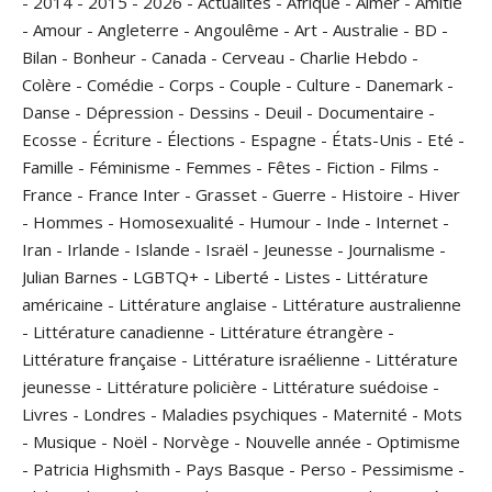
-
2014
-
2015
-
2026
-
Actualités
-
Afrique
-
Aimer
-
Amitié
-
Amour
-
Angleterre
-
Angoulême
-
Art
-
Australie
-
BD
-
Bilan
-
Bonheur
-
Canada
-
Cerveau
-
Charlie Hebdo
-
Colère
-
Comédie
-
Corps
-
Couple
-
Culture
-
Danemark
-
Danse
-
Dépression
-
Dessins
-
Deuil
-
Documentaire
-
Ecosse
-
Écriture
-
Élections
-
Espagne
-
États-Unis
-
Eté
-
Famille
-
Féminisme
-
Femmes
-
Fêtes
-
Fiction
-
Films
-
France
-
France Inter
-
Grasset
-
Guerre
-
Histoire
-
Hiver
-
Hommes
-
Homosexualité
-
Humour
-
Inde
-
Internet
-
Iran
-
Irlande
-
Islande
-
Israël
-
Jeunesse
-
Journalisme
-
Julian Barnes
-
LGBTQ+
-
Liberté
-
Listes
-
Littérature
américaine
-
Littérature anglaise
-
Littérature australienne
-
Littérature canadienne
-
Littérature étrangère
-
Littérature française
-
Littérature israélienne
-
Littérature
jeunesse
-
Littérature policière
-
Littérature suédoise
-
Livres
-
Londres
-
Maladies psychiques
-
Maternité
-
Mots
-
Musique
-
Noël
-
Norvège
-
Nouvelle année
-
Optimisme
-
Patricia Highsmith
-
Pays Basque
-
Perso
-
Pessimisme
-