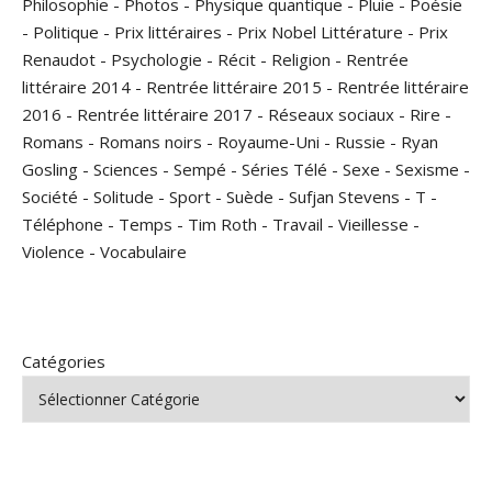
Philosophie
-
Photos
-
Physique quantique
-
Pluie
-
Poésie
-
Politique
-
Prix littéraires
-
Prix Nobel Littérature
-
Prix
Renaudot
-
Psychologie
-
Récit
-
Religion
-
Rentrée
littéraire 2014
-
Rentrée littéraire 2015
-
Rentrée littéraire
2016
-
Rentrée littéraire 2017
-
Réseaux sociaux
-
Rire
-
Romans
-
Romans noirs
-
Royaume-Uni
-
Russie
-
Ryan
Gosling
-
Sciences
-
Sempé
-
Séries Télé
-
Sexe
-
Sexisme
-
Société
-
Solitude
-
Sport
-
Suède
-
Sufjan Stevens
-
T
-
Téléphone
-
Temps
-
Tim Roth
-
Travail
-
Vieillesse
-
Violence
-
Vocabulaire
Catégories