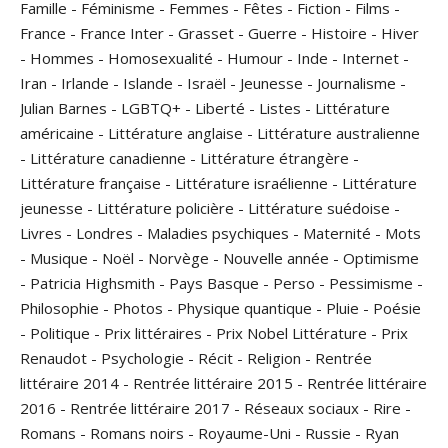
Famille
-
Féminisme
-
Femmes
-
Fêtes
-
Fiction
-
Films
-
France
-
France Inter
-
Grasset
-
Guerre
-
Histoire
-
Hiver
-
Hommes
-
Homosexualité
-
Humour
-
Inde
-
Internet
-
Iran
-
Irlande
-
Islande
-
Israël
-
Jeunesse
-
Journalisme
-
Julian Barnes
-
LGBTQ+
-
Liberté
-
Listes
-
Littérature
américaine
-
Littérature anglaise
-
Littérature australienne
-
Littérature canadienne
-
Littérature étrangère
-
Littérature française
-
Littérature israélienne
-
Littérature
jeunesse
-
Littérature policière
-
Littérature suédoise
-
Livres
-
Londres
-
Maladies psychiques
-
Maternité
-
Mots
-
Musique
-
Noël
-
Norvège
-
Nouvelle année
-
Optimisme
-
Patricia Highsmith
-
Pays Basque
-
Perso
-
Pessimisme
-
Philosophie
-
Photos
-
Physique quantique
-
Pluie
-
Poésie
-
Politique
-
Prix littéraires
-
Prix Nobel Littérature
-
Prix
Renaudot
-
Psychologie
-
Récit
-
Religion
-
Rentrée
littéraire 2014
-
Rentrée littéraire 2015
-
Rentrée littéraire
2016
-
Rentrée littéraire 2017
-
Réseaux sociaux
-
Rire
-
Romans
-
Romans noirs
-
Royaume-Uni
-
Russie
-
Ryan