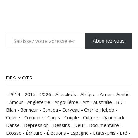
Saisissez votre adresse e-mail…
Abonnez-vous
DES MOTS
-
2014
-
2015
-
2026
-
Actualités
-
Afrique
-
Aimer
-
Amitié
-
Amour
-
Angleterre
-
Angoulême
-
Art
-
Australie
-
BD
-
Bilan
-
Bonheur
-
Canada
-
Cerveau
-
Charlie Hebdo
-
Colère
-
Comédie
-
Corps
-
Couple
-
Culture
-
Danemark
-
Danse
-
Dépression
-
Dessins
-
Deuil
-
Documentaire
-
Ecosse
-
Écriture
-
Élections
-
Espagne
-
États-Unis
-
Eté
-