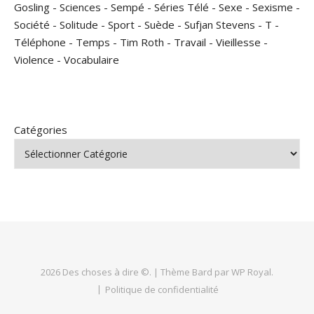
Gosling
-
Sciences
-
Sempé
-
Séries Télé
-
Sexe
-
Sexisme
-
Société
-
Solitude
-
Sport
-
Suède
-
Sufjan Stevens
-
T
-
Téléphone
-
Temps
-
Tim Roth
-
Travail
-
Vieillesse
-
Violence
-
Vocabulaire
Catégories
2026 Des choses à dire ©. |
Thème Bard par
WP Royal
.
Politique de confidentialité