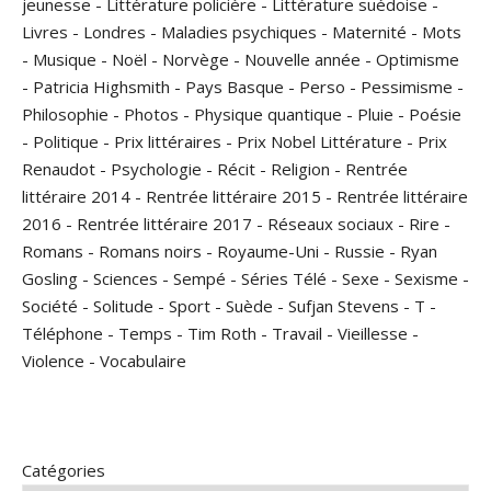
jeunesse
-
Littérature policière
-
Littérature suédoise
-
Livres
-
Londres
-
Maladies psychiques
-
Maternité
-
Mots
-
Musique
-
Noël
-
Norvège
-
Nouvelle année
-
Optimisme
-
Patricia Highsmith
-
Pays Basque
-
Perso
-
Pessimisme
-
Philosophie
-
Photos
-
Physique quantique
-
Pluie
-
Poésie
-
Politique
-
Prix littéraires
-
Prix Nobel Littérature
-
Prix
Renaudot
-
Psychologie
-
Récit
-
Religion
-
Rentrée
littéraire 2014
-
Rentrée littéraire 2015
-
Rentrée littéraire
2016
-
Rentrée littéraire 2017
-
Réseaux sociaux
-
Rire
-
Romans
-
Romans noirs
-
Royaume-Uni
-
Russie
-
Ryan
Gosling
-
Sciences
-
Sempé
-
Séries Télé
-
Sexe
-
Sexisme
-
Société
-
Solitude
-
Sport
-
Suède
-
Sufjan Stevens
-
T
-
Téléphone
-
Temps
-
Tim Roth
-
Travail
-
Vieillesse
-
Violence
-
Vocabulaire
Catégories