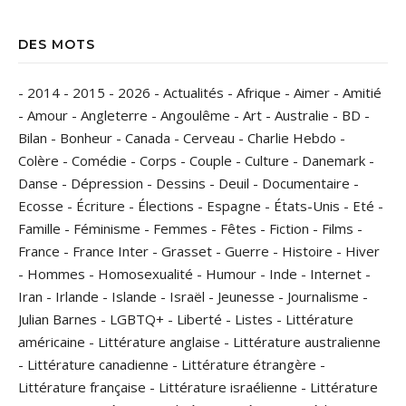
DES MOTS
-
2014
-
2015
-
2026
-
Actualités
-
Afrique
-
Aimer
-
Amitié
-
Amour
-
Angleterre
-
Angoulême
-
Art
-
Australie
-
BD
-
Bilan
-
Bonheur
-
Canada
-
Cerveau
-
Charlie Hebdo
-
Colère
-
Comédie
-
Corps
-
Couple
-
Culture
-
Danemark
-
Danse
-
Dépression
-
Dessins
-
Deuil
-
Documentaire
-
Ecosse
-
Écriture
-
Élections
-
Espagne
-
États-Unis
-
Eté
-
Famille
-
Féminisme
-
Femmes
-
Fêtes
-
Fiction
-
Films
-
France
-
France Inter
-
Grasset
-
Guerre
-
Histoire
-
Hiver
-
Hommes
-
Homosexualité
-
Humour
-
Inde
-
Internet
-
Iran
-
Irlande
-
Islande
-
Israël
-
Jeunesse
-
Journalisme
-
Julian Barnes
-
LGBTQ+
-
Liberté
-
Listes
-
Littérature
américaine
-
Littérature anglaise
-
Littérature australienne
-
Littérature canadienne
-
Littérature étrangère
-
Littérature française
-
Littérature israélienne
-
Littérature