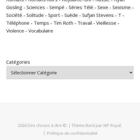
Gosling
-
Sciences
-
Sempé
-
Séries Télé
-
Sexe
-
Sexisme
-
Société
-
Solitude
-
Sport
-
Suède
-
Sufjan Stevens
-
T
-
Téléphone
-
Temps
-
Tim Roth
-
Travail
-
Vieillesse
-
Violence
-
Vocabulaire
Catégories
2026 Des choses à dire ©. |
Thème Bard par
WP Royal
.
Politique de confidentialité