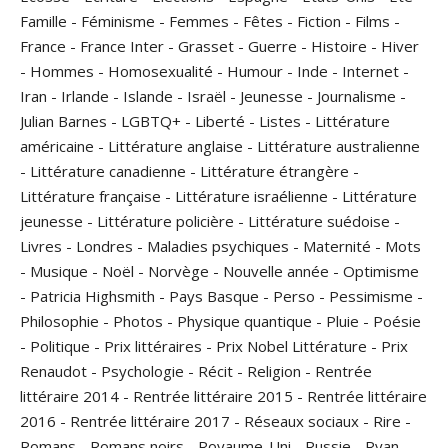
Famille
-
Féminisme
-
Femmes
-
Fêtes
-
Fiction
-
Films
-
France
-
France Inter
-
Grasset
-
Guerre
-
Histoire
-
Hiver
-
Hommes
-
Homosexualité
-
Humour
-
Inde
-
Internet
-
Iran
-
Irlande
-
Islande
-
Israël
-
Jeunesse
-
Journalisme
-
Julian Barnes
-
LGBTQ+
-
Liberté
-
Listes
-
Littérature
américaine
-
Littérature anglaise
-
Littérature australienne
-
Littérature canadienne
-
Littérature étrangère
-
Littérature française
-
Littérature israélienne
-
Littérature
jeunesse
-
Littérature policière
-
Littérature suédoise
-
Livres
-
Londres
-
Maladies psychiques
-
Maternité
-
Mots
-
Musique
-
Noël
-
Norvège
-
Nouvelle année
-
Optimisme
-
Patricia Highsmith
-
Pays Basque
-
Perso
-
Pessimisme
-
Philosophie
-
Photos
-
Physique quantique
-
Pluie
-
Poésie
-
Politique
-
Prix littéraires
-
Prix Nobel Littérature
-
Prix
Renaudot
-
Psychologie
-
Récit
-
Religion
-
Rentrée
littéraire 2014
-
Rentrée littéraire 2015
-
Rentrée littéraire
2016
-
Rentrée littéraire 2017
-
Réseaux sociaux
-
Rire
-
Romans
-
Romans noirs
-
Royaume-Uni
-
Russie
-
Ryan