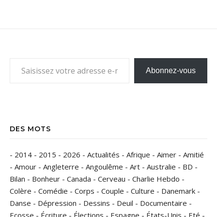
Saisissez votre adresse e-mail…
Abonnez-vous
DES MOTS
-
2014
-
2015
-
2026
-
Actualités
-
Afrique
-
Aimer
-
Amitié
-
Amour
-
Angleterre
-
Angoulême
-
Art
-
Australie
-
BD
-
Bilan
-
Bonheur
-
Canada
-
Cerveau
-
Charlie Hebdo
-
Colère
-
Comédie
-
Corps
-
Couple
-
Culture
-
Danemark
-
Danse
-
Dépression
-
Dessins
-
Deuil
-
Documentaire
-
Ecosse
-
Écriture
-
Élections
-
Espagne
-
États-Unis
-
Eté
-