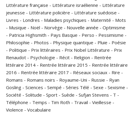
Littérature française
-
Littérature israélienne
-
Littérature
jeunesse
-
Littérature policière
-
Littérature suédoise
-
Livres
-
Londres
-
Maladies psychiques
-
Maternité
-
Mots
-
Musique
-
Noël
-
Norvège
-
Nouvelle année
-
Optimisme
-
Patricia Highsmith
-
Pays Basque
-
Perso
-
Pessimisme
-
Philosophie
-
Photos
-
Physique quantique
-
Pluie
-
Poésie
-
Politique
-
Prix littéraires
-
Prix Nobel Littérature
-
Prix
Renaudot
-
Psychologie
-
Récit
-
Religion
-
Rentrée
littéraire 2014
-
Rentrée littéraire 2015
-
Rentrée littéraire
2016
-
Rentrée littéraire 2017
-
Réseaux sociaux
-
Rire
-
Romans
-
Romans noirs
-
Royaume-Uni
-
Russie
-
Ryan
Gosling
-
Sciences
-
Sempé
-
Séries Télé
-
Sexe
-
Sexisme
-
Société
-
Solitude
-
Sport
-
Suède
-
Sufjan Stevens
-
T
-
Téléphone
-
Temps
-
Tim Roth
-
Travail
-
Vieillesse
-
Violence
-
Vocabulaire