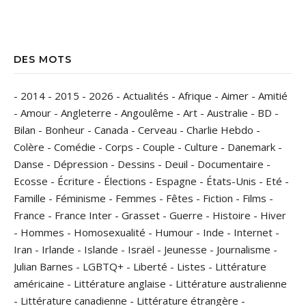
DES MOTS
-
2014
-
2015
-
2026
-
Actualités
-
Afrique
-
Aimer
-
Amitié
-
Amour
-
Angleterre
-
Angoulême
-
Art
-
Australie
-
BD
-
Bilan
-
Bonheur
-
Canada
-
Cerveau
-
Charlie Hebdo
-
Colère
-
Comédie
-
Corps
-
Couple
-
Culture
-
Danemark
-
Danse
-
Dépression
-
Dessins
-
Deuil
-
Documentaire
-
Ecosse
-
Écriture
-
Élections
-
Espagne
-
États-Unis
-
Eté
-
Famille
-
Féminisme
-
Femmes
-
Fêtes
-
Fiction
-
Films
-
France
-
France Inter
-
Grasset
-
Guerre
-
Histoire
-
Hiver
-
Hommes
-
Homosexualité
-
Humour
-
Inde
-
Internet
-
Iran
-
Irlande
-
Islande
-
Israël
-
Jeunesse
-
Journalisme
-
Julian Barnes
-
LGBTQ+
-
Liberté
-
Listes
-
Littérature
américaine
-
Littérature anglaise
-
Littérature australienne
-
Littérature canadienne
-
Littérature étrangère
-