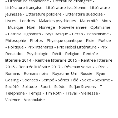
-
Littérature canadienne
-
Littérature étrangère
-
Littérature française
-
Littérature israélienne
-
Littérature
jeunesse
-
Littérature policière
-
Littérature suédoise
-
Livres
-
Londres
-
Maladies psychiques
-
Maternité
-
Mots
-
Musique
-
Noël
-
Norvège
-
Nouvelle année
-
Optimisme
-
Patricia Highsmith
-
Pays Basque
-
Perso
-
Pessimisme
-
Philosophie
-
Photos
-
Physique quantique
-
Pluie
-
Poésie
-
Politique
-
Prix littéraires
-
Prix Nobel Littérature
-
Prix
Renaudot
-
Psychologie
-
Récit
-
Religion
-
Rentrée
littéraire 2014
-
Rentrée littéraire 2015
-
Rentrée littéraire
2016
-
Rentrée littéraire 2017
-
Réseaux sociaux
-
Rire
-
Romans
-
Romans noirs
-
Royaume-Uni
-
Russie
-
Ryan
Gosling
-
Sciences
-
Sempé
-
Séries Télé
-
Sexe
-
Sexisme
-
Société
-
Solitude
-
Sport
-
Suède
-
Sufjan Stevens
-
T
-
Téléphone
-
Temps
-
Tim Roth
-
Travail
-
Vieillesse
-
Violence
-
Vocabulaire