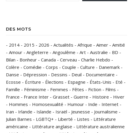
DES MOTS
-
2014
-
2015
-
2026
-
Actualités
-
Afrique
-
Aimer
-
Amitié
-
Amour
-
Angleterre
-
Angoulême
-
Art
-
Australie
-
BD
-
Bilan
-
Bonheur
-
Canada
-
Cerveau
-
Charlie Hebdo
-
Colère
-
Comédie
-
Corps
-
Couple
-
Culture
-
Danemark
-
Danse
-
Dépression
-
Dessins
-
Deuil
-
Documentaire
-
Ecosse
-
Écriture
-
Élections
-
Espagne
-
États-Unis
-
Eté
-
Famille
-
Féminisme
-
Femmes
-
Fêtes
-
Fiction
-
Films
-
France
-
France Inter
-
Grasset
-
Guerre
-
Histoire
-
Hiver
-
Hommes
-
Homosexualité
-
Humour
-
Inde
-
Internet
-
Iran
-
Irlande
-
Islande
-
Israël
-
Jeunesse
-
Journalisme
-
Julian Barnes
-
LGBTQ+
-
Liberté
-
Listes
-
Littérature
américaine
-
Littérature anglaise
-
Littérature australienne