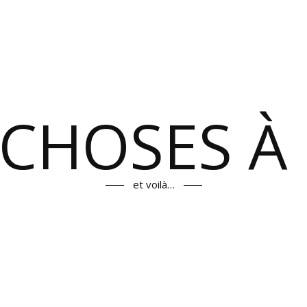
 CHOSES À 
et voilà…