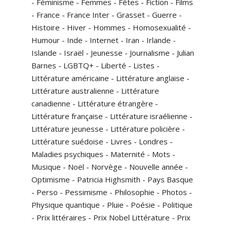
-
Féminisme
-
Femmes
-
Fêtes
-
Fiction
-
Films
-
France
-
France Inter
-
Grasset
-
Guerre
-
Histoire
-
Hiver
-
Hommes
-
Homosexualité
-
Humour
-
Inde
-
Internet
-
Iran
-
Irlande
-
Islande
-
Israël
-
Jeunesse
-
Journalisme
-
Julian
Barnes
-
LGBTQ+
-
Liberté
-
Listes
-
Littérature américaine
-
Littérature anglaise
-
Littérature australienne
-
Littérature
canadienne
-
Littérature étrangère
-
Littérature française
-
Littérature israélienne
-
Littérature jeunesse
-
Littérature policière
-
Littérature suédoise
-
Livres
-
Londres
-
Maladies psychiques
-
Maternité
-
Mots
-
Musique
-
Noël
-
Norvège
-
Nouvelle année
-
Optimisme
-
Patricia Highsmith
-
Pays Basque
-
Perso
-
Pessimisme
-
Philosophie
-
Photos
-
Physique quantique
-
Pluie
-
Poésie
-
Politique
-
Prix littéraires
-
Prix Nobel Littérature
-
Prix