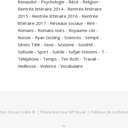
Renaudot
-
Psychologie
-
Récit
-
Religion
-
Rentrée littéraire 2014
-
Rentrée littéraire
2015
-
Rentrée littéraire 2016
-
Rentrée
littéraire 2017
-
Réseaux sociaux
-
Rire
-
Romans
-
Romans noirs
-
Royaume-Uni
-
Russie
-
Ryan Gosling
-
Sciences
-
Sempé
-
Séries Télé
-
Sexe
-
Sexisme
-
Société
-
Solitude
-
Sport
-
Suède
-
Sufjan Stevens
-
T
-
Téléphone
-
Temps
-
Tim Roth
-
Travail
-
Vieillesse
-
Violence
-
Vocabulaire
 Des choses à dire ©. |
Thème Bard par
WP Royal
.
Politique de confident