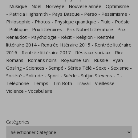
-
Musique
-
Noël
-
Norvège
-
Nouvelle année
-
Optimisme
-
Patricia Highsmith
-
Pays Basque
-
Perso
-
Pessimisme
-
Philosophie
-
Photos
-
Physique quantique
-
Pluie
-
Poésie
-
Politique
-
Prix littéraires
-
Prix Nobel Littérature
-
Prix
Renaudot
-
Psychologie
-
Récit
-
Religion
-
Rentrée
littéraire 2014
-
Rentrée littéraire 2015
-
Rentrée littéraire
2016
-
Rentrée littéraire 2017
-
Réseaux sociaux
-
Rire
-
Romans
-
Romans noirs
-
Royaume-Uni
-
Russie
-
Ryan
Gosling
-
Sciences
-
Sempé
-
Séries Télé
-
Sexe
-
Sexisme
-
Société
-
Solitude
-
Sport
-
Suède
-
Sufjan Stevens
-
T
-
Téléphone
-
Temps
-
Tim Roth
-
Travail
-
Vieillesse
-
Violence
-
Vocabulaire
Catégories