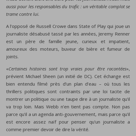
aussi pour les responsables du trafic : un véritable complot se
trame contre lui.
A l’opposé de Russell Crowe dans State of Play qui joue un
journaliste désabusé tassé par les années, Jeremy Renner
est un père de famille jeune, curieux et impatient,
amoureux des moteurs, buveur de bière et fumeur de
joints.
«
Certaines histoires sont
trop vraies pour être
racontées
»,
prévient
Michael
Sheen (un initié de DC). Cet échange est
bien entendu filmé près
d’un
plan
d’eau
–
où
tous les
thrillers politiques
sont contraints
par une loi tacite de
montrer un politique ou une taupe dire à un journaliste qu’il
va trop loin
.
Mais
Webb
n’en tient pas compte
.
Non pas
parce qu’il
a un
agenda
anti-
gouvernement, mais
parce qu’il
est encore assez
naïf pour penser
qu’un journaliste
a
comme
premier
devoir de dire
la vérité
.