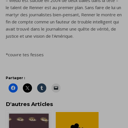
–
Webb
est suicidé
en 2004
de deux balles dans la tête
–
le talent de
Renner
est au
premier plan
.
Sans
faire de lui un
martyr des journalistes bien-pensant,
Renner
le montre
en
fin de compte
comme un
fauteur de trouble
intelligent
qui
avait trouvé
dans le journalisme
une quête de vérité, de
justice et une vision de l’Amérique.
*couvre tes fesses
Partager :
D'autres Articles