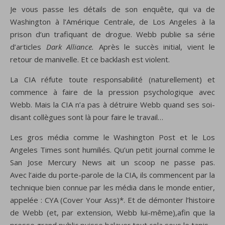
Je vous passe les détails de son enquête, qui va de
Washington à l’Amérique Centrale, de Los Angeles à la
prison d’un trafiquant de drogue. Webb publie sa série
d’articles
Dark Alliance.
Après le succès initial, vient le
retour de manivelle. Et ce
backlash est violent.
La CIA réfute toute responsabilité (naturellement) et
commence à faire de la pression psychologique avec
Webb. Mais la CIA n’a pas à détruire Webb quand ses soi-
disant collègues sont là pour faire le travail…
Les gros média comme le
Washington Post et le Los
Angeles Times
sont humiliés. Qu’un petit journal comme
le
San
Jose Mercury News ait un scoop ne passe pas.
Avec
l’aide du
porte-parole de
la CIA
, ils
commencent
par
la
technique bien connue par les média dans le monde entier,
appelée : CYA
(Cover Your Ass
)*.
Et de démonter
l’histoire
de
Webb
(
et, par extension,
Webb
lui-même)
,afin que la
presse
grand public
puisse balayer
tout cela
sous le tapis
.