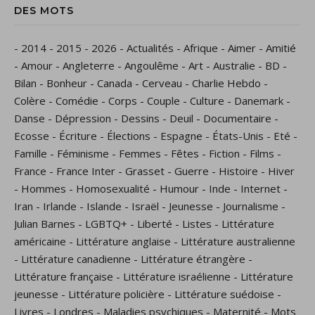
DES MOTS
-
2014
-
2015
-
2026
-
Actualités
-
Afrique
-
Aimer
-
Amitié
-
Amour
-
Angleterre
-
Angoulême
-
Art
-
Australie
-
BD
-
Bilan
-
Bonheur
-
Canada
-
Cerveau
-
Charlie Hebdo
-
Colère
-
Comédie
-
Corps
-
Couple
-
Culture
-
Danemark
-
Danse
-
Dépression
-
Dessins
-
Deuil
-
Documentaire
-
Ecosse
-
Écriture
-
Élections
-
Espagne
-
États-Unis
-
Eté
-
Famille
-
Féminisme
-
Femmes
-
Fêtes
-
Fiction
-
Films
-
France
-
France Inter
-
Grasset
-
Guerre
-
Histoire
-
Hiver
-
Hommes
-
Homosexualité
-
Humour
-
Inde
-
Internet
-
Iran
-
Irlande
-
Islande
-
Israël
-
Jeunesse
-
Journalisme
-
Julian Barnes
-
LGBTQ+
-
Liberté
-
Listes
-
Littérature
américaine
-
Littérature anglaise
-
Littérature australienne
-
Littérature canadienne
-
Littérature étrangère
-
Littérature française
-
Littérature israélienne
-
Littérature
jeunesse
-
Littérature policière
-
Littérature suédoise
-
Livres
-
Londres
-
Maladies psychiques
-
Maternité
-
Mots