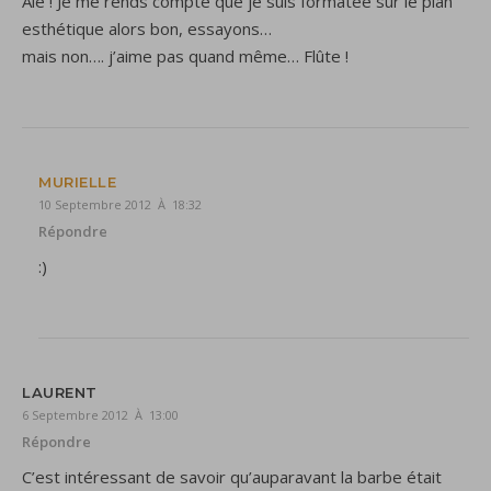
Aie ! Je me rends compte que je suis formatée sur le plan
esthétique alors bon, essayons…
mais non…. j’aime pas quand même… Flûte !
MURIELLE
10 Septembre 2012 À 18:32
Répondre
:)
LAURENT
6 Septembre 2012 À 13:00
Répondre
C’est intéressant de savoir qu’auparavant la barbe était