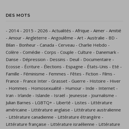
DES MOTS
-
2014
-
2015
-
2026
-
Actualités
-
Afrique
-
Aimer
-
Amitié
-
Amour
-
Angleterre
-
Angoulême
-
Art
-
Australie
-
BD
-
Bilan
-
Bonheur
-
Canada
-
Cerveau
-
Charlie Hebdo
-
Colère
-
Comédie
-
Corps
-
Couple
-
Culture
-
Danemark
-
Danse
-
Dépression
-
Dessins
-
Deuil
-
Documentaire
-
Ecosse
-
Écriture
-
Élections
-
Espagne
-
États-Unis
-
Eté
-
Famille
-
Féminisme
-
Femmes
-
Fêtes
-
Fiction
-
Films
-
France
-
France Inter
-
Grasset
-
Guerre
-
Histoire
-
Hiver
-
Hommes
-
Homosexualité
-
Humour
-
Inde
-
Internet
-
Iran
-
Irlande
-
Islande
-
Israël
-
Jeunesse
-
Journalisme
-
Julian Barnes
-
LGBTQ+
-
Liberté
-
Listes
-
Littérature
américaine
-
Littérature anglaise
-
Littérature australienne
-
Littérature canadienne
-
Littérature étrangère
-
Littérature française
-
Littérature israélienne
-
Littérature