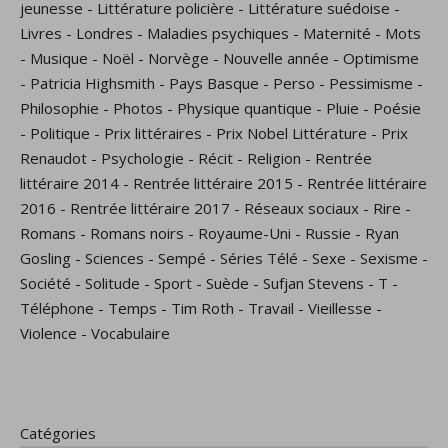
jeunesse
-
Littérature policière
-
Littérature suédoise
-
Livres
-
Londres
-
Maladies psychiques
-
Maternité
-
Mots
-
Musique
-
Noël
-
Norvège
-
Nouvelle année
-
Optimisme
-
Patricia Highsmith
-
Pays Basque
-
Perso
-
Pessimisme
-
Philosophie
-
Photos
-
Physique quantique
-
Pluie
-
Poésie
-
Politique
-
Prix littéraires
-
Prix Nobel Littérature
-
Prix
Renaudot
-
Psychologie
-
Récit
-
Religion
-
Rentrée
littéraire 2014
-
Rentrée littéraire 2015
-
Rentrée littéraire
2016
-
Rentrée littéraire 2017
-
Réseaux sociaux
-
Rire
-
Romans
-
Romans noirs
-
Royaume-Uni
-
Russie
-
Ryan
Gosling
-
Sciences
-
Sempé
-
Séries Télé
-
Sexe
-
Sexisme
-
Société
-
Solitude
-
Sport
-
Suède
-
Sufjan Stevens
-
T
-
Téléphone
-
Temps
-
Tim Roth
-
Travail
-
Vieillesse
-
Violence
-
Vocabulaire
Catégories