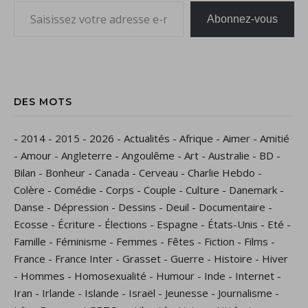
Saisissez votre adresse e-mail…
Abonnez-vous
DES MOTS
-
2014
-
2015
-
2026
-
Actualités
-
Afrique
-
Aimer
-
Amitié
-
Amour
-
Angleterre
-
Angoulême
-
Art
-
Australie
-
BD
-
Bilan
-
Bonheur
-
Canada
-
Cerveau
-
Charlie Hebdo
-
Colère
-
Comédie
-
Corps
-
Couple
-
Culture
-
Danemark
-
Danse
-
Dépression
-
Dessins
-
Deuil
-
Documentaire
-
Ecosse
-
Écriture
-
Élections
-
Espagne
-
États-Unis
-
Eté
-
Famille
-
Féminisme
-
Femmes
-
Fêtes
-
Fiction
-
Films
-
France
-
France Inter
-
Grasset
-
Guerre
-
Histoire
-
Hiver
-
Hommes
-
Homosexualité
-
Humour
-
Inde
-
Internet
-
Iran
-
Irlande
-
Islande
-
Israël
-
Jeunesse
-
Journalisme
-