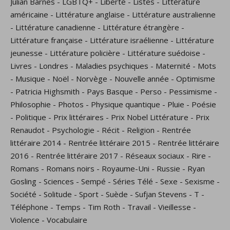
Julian Barnes
-
LGBTQ+
-
Liberté
-
Listes
-
Littérature
américaine
-
Littérature anglaise
-
Littérature australienne
-
Littérature canadienne
-
Littérature étrangère
-
Littérature française
-
Littérature israélienne
-
Littérature
jeunesse
-
Littérature policière
-
Littérature suédoise
-
Livres
-
Londres
-
Maladies psychiques
-
Maternité
-
Mots
-
Musique
-
Noël
-
Norvège
-
Nouvelle année
-
Optimisme
-
Patricia Highsmith
-
Pays Basque
-
Perso
-
Pessimisme
-
Philosophie
-
Photos
-
Physique quantique
-
Pluie
-
Poésie
-
Politique
-
Prix littéraires
-
Prix Nobel Littérature
-
Prix
Renaudot
-
Psychologie
-
Récit
-
Religion
-
Rentrée
littéraire 2014
-
Rentrée littéraire 2015
-
Rentrée littéraire
2016
-
Rentrée littéraire 2017
-
Réseaux sociaux
-
Rire
-
Romans
-
Romans noirs
-
Royaume-Uni
-
Russie
-
Ryan
Gosling
-
Sciences
-
Sempé
-
Séries Télé
-
Sexe
-
Sexisme
-
Société
-
Solitude
-
Sport
-
Suède
-
Sufjan Stevens
-
T
-
Téléphone
-
Temps
-
Tim Roth
-
Travail
-
Vieillesse
-
Violence
-
Vocabulaire