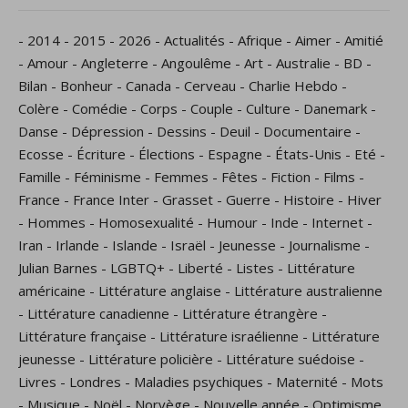
-
2014
-
2015
-
2026
-
Actualités
-
Afrique
-
Aimer
-
Amitié
-
Amour
-
Angleterre
-
Angoulême
-
Art
-
Australie
-
BD
-
Bilan
-
Bonheur
-
Canada
-
Cerveau
-
Charlie Hebdo
-
Colère
-
Comédie
-
Corps
-
Couple
-
Culture
-
Danemark
-
Danse
-
Dépression
-
Dessins
-
Deuil
-
Documentaire
-
Ecosse
-
Écriture
-
Élections
-
Espagne
-
États-Unis
-
Eté
-
Famille
-
Féminisme
-
Femmes
-
Fêtes
-
Fiction
-
Films
-
France
-
France Inter
-
Grasset
-
Guerre
-
Histoire
-
Hiver
-
Hommes
-
Homosexualité
-
Humour
-
Inde
-
Internet
-
Iran
-
Irlande
-
Islande
-
Israël
-
Jeunesse
-
Journalisme
-
Julian Barnes
-
LGBTQ+
-
Liberté
-
Listes
-
Littérature
américaine
-
Littérature anglaise
-
Littérature australienne
-
Littérature canadienne
-
Littérature étrangère
-
Littérature française
-
Littérature israélienne
-
Littérature
jeunesse
-
Littérature policière
-
Littérature suédoise
-
Livres
-
Londres
-
Maladies psychiques
-
Maternité
-
Mots
-
Musique
-
Noël
-
Norvège
-
Nouvelle année
-
Optimisme