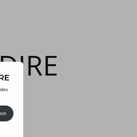
DIRE
IRE
 des
ous