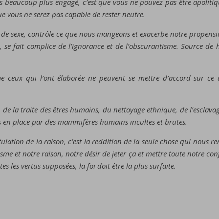
ais beaucoup plus engagé, c’est que vous ne pouvez pas être apolitiqu
ue vous ne serez pas capable de rester neutre.
 de sexe, contrôle ce que nous mangeons et exacerbe notre propension 
ce, se fait complice de l’ignorance et de l’obscurantisme. Source de 
e ceux qui l’ont élaborée ne peuvent se mettre d’accord sur ce
ion de la traite des êtres humains, du nettoyage ethnique, de l’esclav
is en place par des mammifères humains incultes et brutes.
apitulation de la raison, c’est la reddition de la seule chose qui nous
sme et notre raison, notre désir de jeter ça et mettre toute notre c
es les vertus supposées, la foi doit être la plus surfaite.