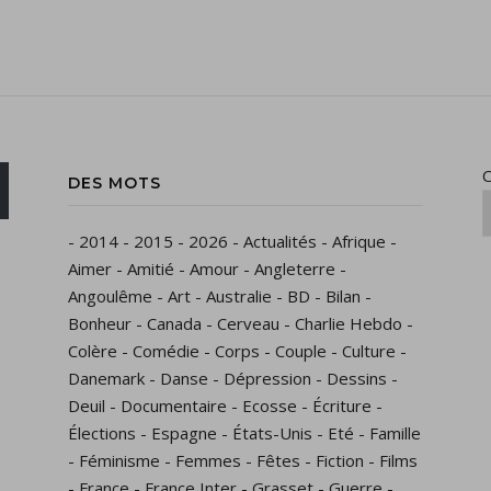
C
DES MOTS
-
2014
-
2015
-
2026
-
Actualités
-
Afrique
-
Aimer
-
Amitié
-
Amour
-
Angleterre
-
Angoulême
-
Art
-
Australie
-
BD
-
Bilan
-
Bonheur
-
Canada
-
Cerveau
-
Charlie Hebdo
-
Colère
-
Comédie
-
Corps
-
Couple
-
Culture
-
Danemark
-
Danse
-
Dépression
-
Dessins
-
Deuil
-
Documentaire
-
Ecosse
-
Écriture
-
Élections
-
Espagne
-
États-Unis
-
Eté
-
Famille
-
Féminisme
-
Femmes
-
Fêtes
-
Fiction
-
Films
-
France
-
France Inter
-
Grasset
-
Guerre
-