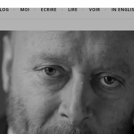
LOG
MOI
ÉCRIRE
LIRE
VOIR
IN ENGLI