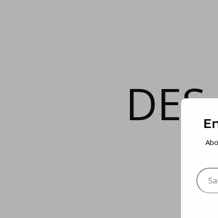
DES
En
Abo
Saisis