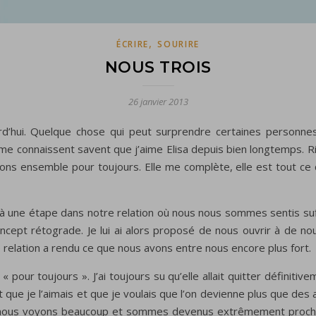
,
ÉCRIRE
SOURIRE
NOUS TROIS
26 janvier 2013
rd’hui. Quelque chose qui peut surprendre certaines personnes, 
 connaissent savent que j’aime Elisa depuis bien longtemps. Rie
rons ensemble pour toujours. Elle me complète, elle est tout ce 
 une étape dans notre relation où nous nous sommes sentis suffi
concept rétograde. Je lui ai alors proposé de nous ouvrir à de n
relation a rendu ce que nous avons entre nous encore plus fort.
 « pour toujours ». J’ai toujours su qu’elle allait quitter défini
ai dit que je l’aimais et que je voulais que l’on devienne plus qu
us nous voyons beaucoup et sommes devenus extrêmement proche