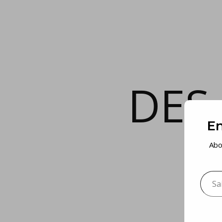
DES
En
Abo
Saisis