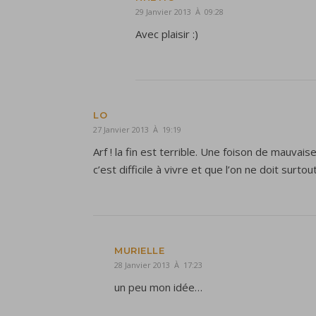
29 Janvier 2013 À 09:28
Avec plaisir :)
LO
27 Janvier 2013 À 19:19
Arf ! la fin est terrible. Une foison de mauva
c’est difficile à vivre et que l’on ne doit surto
MURIELLE
28 Janvier 2013 À 17:23
un peu mon idée…