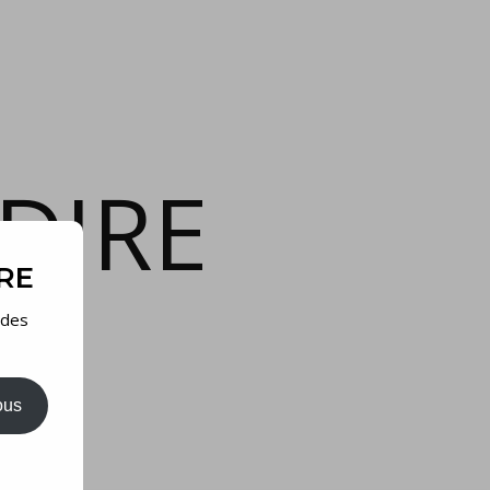
DIRE
IRE
 des
ous