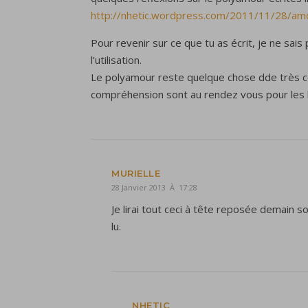
http://nhetic.wordpress.com/2011/11/28/am
Pour revenir sur ce que tu as écrit, je ne sai
l’utilisation.
Le polyamour reste quelque chose dde très com
compréhension sont au rendez vous pour les 
MURIELLE
28 Janvier 2013 À 17:28
Je lirai tout ceci à tête reposée demain s
lu.
NHETIC